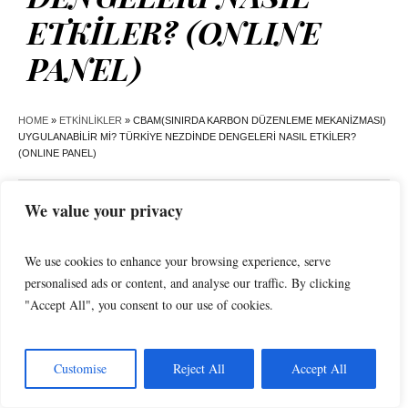
ETKİLER? (ONLINE
PANEL)
HOME
»
ETKINLIKLER
»
CBAM(SINIRDA KARBON DÜZENLEME MEKANİZMASI)
UYGULANABİLİR Mİ? TÜRKİYE NEZDİNDE DENGELERİ NASIL ETKİLER?
(ONLINE PANEL)
We value your privacy
« Tüm Etkinlikler
We use cookies to enhance your browsing experience, serve
personalised ads or content, and analyse our traffic. By clicking
Bu etkinlik geçti.
"Accept All", you consent to our use of cookies.
CBAM(SINIRDA KARBON
DÜZENLEME MEKANİZMASI)
Customise
Reject All
Accept All
UYGULANABİLİR Mİ? TÜRKİYE