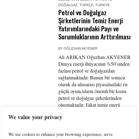
DOĞALGAZ
,
TÜRKÇE
,
TÜRKIYE
Petrol ve Doğalgaz
Şirketlerinin Temiz Enerji
Yatırımlarındaki Payı ve
Sorumluklarının Arttırılması
BY
OĞUZHAN AKYENER
Ali ARIKAN Oğuzhan AKYENER
Dünya enerji ihtiyacının %50’sinden
fazlası petrol ve doğalgazdan
sağlanmaktadır. Bunun bir sonucu
olarak da ulusarası piyasalardaki en
güçlü oyuncuların önemli bir kısmı
petrol ve doğalgaz şirketlerinden
oluşmaktadır. Fakat temiz enerji
sınıfına girmeyen ve böylesi önemli
We value your privacy
oranda tüketilen petrol ve doğalgazı
üreten bu büyük şirketlerin, üretimleri
sonucunda elde ettikleri büyük
We use cookies to enhance your browsing experience, serve
karların yanı...