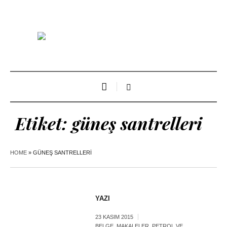
Etiket:
güneş santrelleri
HOME
»
GÜNEŞ SANTRELLERI
YAZI
23 KASIM 2015
BELGE
,
MAKALELER
,
PETROL VE