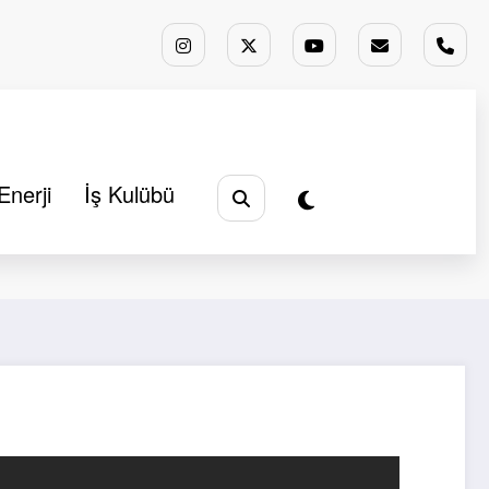
Enerji
İş Kulübü
Başlangıç
Duyurular