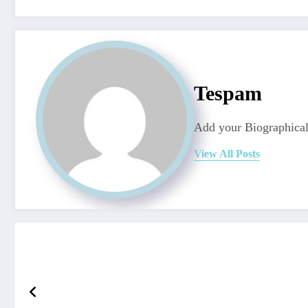
Tespam
Add your Biographical
View All Posts