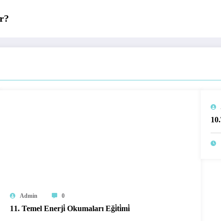
r?
10.
Admin
0
11. Temel Enerji̇ Okumaları Eği̇ti̇mi̇