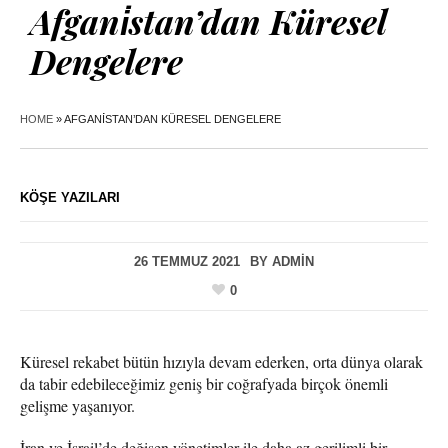
Afgani̇stan’dan Küresel
Dengelere
HOME
»
AFGANİSTAN’DAN KÜRESEL DENGELERE
KÖŞE YAZILARI
26 TEMMUZ 2021
BY
ADMIN
0
Küresel rekabet bütün hızıyla devam ederken, orta dünya olarak
da tabir edebileceğimiz geniş bir coğrafyada birçok önemli
gelişme yaşanıyor.
İran ve İsrail’de değişen yönetimler ile daha az gerilimli bir