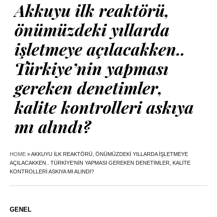
Akkuyu ilk reaktörü,
önümüzdeki yıllarda
işletmeye açılacakken..
Türkiye’nin yapması
gereken denetimler,
kalite kontrolleri askıya
mı alındı?
HOME
»
AKKUYU ILK REAKTÖRÜ, ÖNÜMÜZDEKI YILLARDA IŞLETMEYE
AÇILACAKKEN.. TÜRKIYE’NIN YAPMASI GEREKEN DENETIMLER, KALITE
KONTROLLERI ASKIYA MI ALINDI?
GENEL