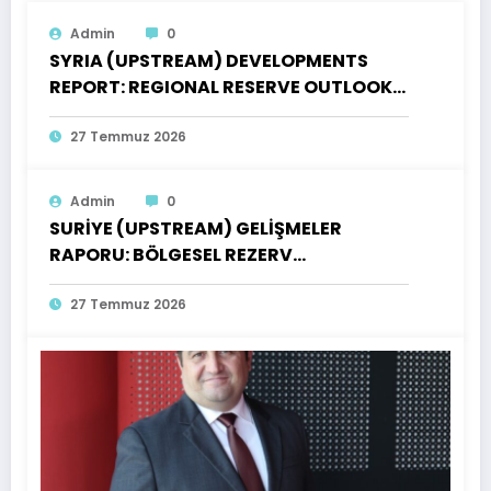
Admin
0
SYRIA (UPSTREAM) DEVELOPMENTS
REPORT: REGIONAL RESERVE OUTLOOK,
OPEN PRODUCTION LICENSES AND AN
INVENTORY OF OPPORTUNITIES FOR
27 Temmuz 2026
TURKISH INVESTORS
Admin
0
SURİYE (UPSTREAM) GELİŞMELER
RAPORU: BÖLGESEL REZERV
GÖRÜNÜMÜ, AÇIK ÜRETİM LİSANSLARI
VE TÜRK YATIRIMCILARI İÇİN FIRSATLAR
27 Temmuz 2026
ENVANTERİ