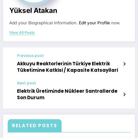
Yüksel Atakan
Add your Biographical Information.
Edit your Profile
now.
View All Posts
Previous post
Akkuyu Reaktorleri̇ni̇n Türki̇ye Elektri̇k
Tüketi̇mi̇ne Katkisi / Kapasi̇te Katsayilari
Next post
Elektri̇k Üreti̇mi̇nde Nükleer Santrallerde
Son Durum
RELATED POSTS