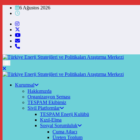
İçeriğe
6 Ağustos 2026
atla
Kurumsal
Hakkımızda
Organizasyon Şeması
TESPAM Ekibimiz
Sivil Platformlar
TESPAM Enerji Kulübü
Kızıl-Elma
Sosyal Sorumluluk
Cuma Ağacı
Üreten Toplum