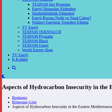
TESPAM Staj Programı
Enerji Okumaları Eğitimleri
Sürdürülebilirlik Eğitimleri
Enerji Borsası Nedir ve Nasıl Çalışır?
Nükleer Enerjinin Temelleri Eğitimi
TV Enerji
TESPAM TEKNOLOJİ
TESPAM Piyasalar
TESPAM Black
TESPAM Green
World Energy Base
TV Enerji
İş Kulübü
Aspects of Hydrocarbon Insecurity in the
Başlangıç
Bölgesine Göre
Aspects of Hydrocarbon Insecurity in the Eastern Mediterrane