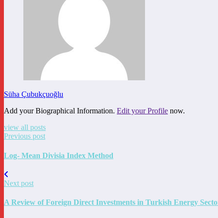
Süha Çubukçuoğlu
Add your Biographical Information.
Edit your Profile
now.
view all posts
Previous post
Log- Mean Divisia Index Method
Next post
A Review of Foreign Direct Investments in Turkish Energy Secto