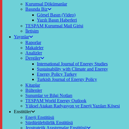
Kurumsal Dökümanlar
Basında Biz
Görsel Basın (Video)
Yazılı Basın Haberleri
TESPAM Kurumsal Mail Girişi
İletişim
Yayınlar
Raporlar
Makaleler
Analizler
Dergiler
International Journal of Energy Studies
Sustainability with Climate and Energy
Energy Policy Turkey
Turkish Journal of Energy Policy
Kitaplar
Bültenler
Sunumlar ve Bilgi Notları
TESPAM World Energy Outlook
Yüksel Atakan Radyasyon ve Enerji Yazıları Köşesi
Enstitüler
Enerji Enstitüsü
Sürdürülebilirlik Enstitüsü
Jeostratejik Araştırmalar Enstitüsü