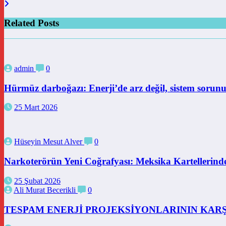
Related Posts
admin
0
Hürmüz darboğazı: Enerji’de arz değil, sistem sorun
25 Mart 2026
Hüseyin Mesut Alver
0
Narkoterörün Yeni Coğrafyası: Meksika Kartellerinde
25 Şubat 2026
Ali Murat Becerikli
0
TESPAM ENERJİ PROJEKSİYONLARININ KARŞ