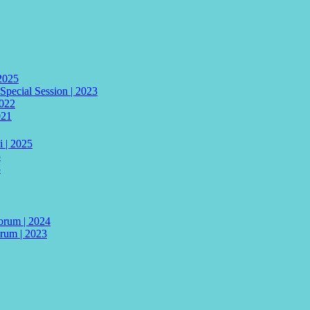
 2025
 Special Session | 2023
2022
021
i | 2025
5
3
Forum | 2024
orum | 2023