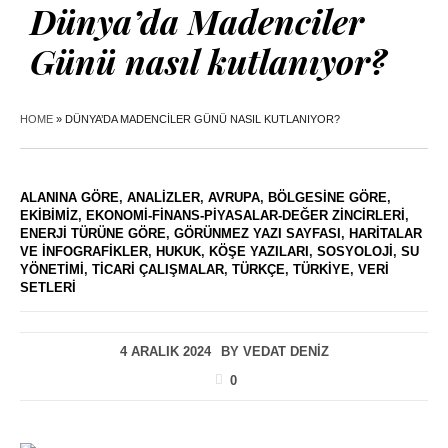
Dünya’da Madenciler
Günü nasıl kutlanıyor?
HOME
»
DÜNYA’DA MADENCILER GÜNÜ NASIL KUTLANIYOR?
ALANINA GÖRE
,
ANALIZLER
,
AVRUPA
,
BÖLGESINE GÖRE
,
EKIBIMIZ
,
EKONOMI-FINANS-PIYASALAR-DEĞER ZINCIRLERI
,
ENERJI TÜRÜNE GÖRE
,
GÖRÜNMEZ YAZI SAYFASI
,
HARITALAR
VE İNFOGRAFIKLER
,
HUKUK
,
KÖŞE YAZILARI
,
SOSYOLOJI
,
SU
YÖNETIMI
,
TICARI ÇALIŞMALAR
,
TÜRKÇE
,
TÜRKIYE
,
VERI
SETLERI
4 ARALIK 2024
BY
VEDAT DENIZ
0