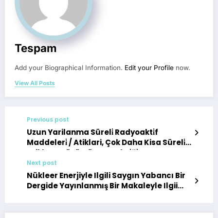
Tespam
Add your Biographical Information.
Edit your Profile
now.
View All Posts
Previous post
Uzun Yarilanma Süreli̇ Radyoakti̇f
Maddeleri̇ / Atiklari, Çok Daha Kisa Süreli̇
Atiklara Dönüştürme Tekni̇ği̇:
Accelerator-driven System (Ads)
Next post
Nükleer Enerjiyle Ilgili Saygın Yabancı Bir
Dergide Yayınlanmış Bir Makaleyle Ilgii
Yazışma