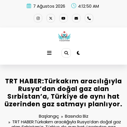
İçeriğe
7 Ağustos 2026
4:12:50 AM
atla
TRT HABER:Türkakım aracılığıyla
Rusya’dan doğal gaz alan
Sırbistan’a, Türkiye de aynı hat
üzerinden gaz satmayı planlıyor.
Başlangıç
Basında Biz
TRT HABER:Türkakım aracılığıyla Rusya’dan doğal gaz
alan Sırbistan’a, Türkiye de aynı hat üzerinden gaz