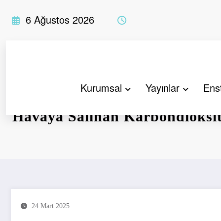
İçeriğe
6 Ağustos 2026
atla
Kurumsal
Yayınlar
Enst
Havaya Salınan Karbondioksit
24 Mart 2025