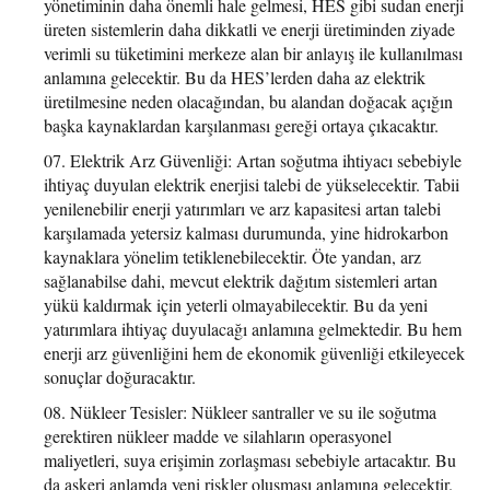
yönetiminin daha önemli hale gelmesi, HES gibi sudan enerji
üreten sistemlerin daha dikkatli ve enerji üretiminden ziyade
verimli su tüketimini merkeze alan bir anlayış ile kullanılması
anlamına gelecektir. Bu da HES’lerden daha az elektrik
üretilmesine neden olacağından, bu alandan doğacak açığın
başka kaynaklardan karşılanması gereği ortaya çıkacaktır.
Elektrik Arz Güvenliği: Artan soğutma ihtiyacı sebebiyle
ihtiyaç duyulan elektrik enerjisi talebi de yükselecektir. Tabii
yenilenebilir enerji yatırımları ve arz kapasitesi artan talebi
karşılamada yetersiz kalması durumunda, yine hidrokarbon
kaynaklara yönelim tetiklenebilecektir. Öte yandan, arz
sağlanabilse dahi, mevcut elektrik dağıtım sistemleri artan
yükü kaldırmak için yeterli olmayabilecektir. Bu da yeni
yatırımlara ihtiyaç duyulacağı anlamına gelmektedir. Bu hem
enerji arz güvenliğini hem de ekonomik güvenliği etkileyecek
sonuçlar doğuracaktır.
Nükleer Tesisler: Nükleer santraller ve su ile soğutma
gerektiren nükleer madde ve silahların operasyonel
maliyetleri, suya erişimin zorlaşması sebebiyle artacaktır. Bu
da askeri anlamda yeni riskler oluşması anlamına gelecektir.