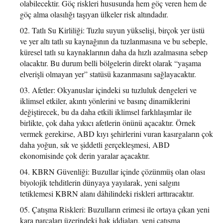
olabilecektir. Göç riskleri hususunda hem göç veren hem de
göç alma olasılığı taşıyan ülkeler risk altındadır.
Tatlı Su Kirliliği: Tuzlu suyun yükselişi, birçok yer üstü
ve yer altı tatlı su kaynağının da tuzlanmasına ve bu sebeple,
küresel tatlı su kaynaklarının daha da hızlı azalmasına sebep
olacaktır. Bu durum belli bölgelerin direkt olarak “yaşama
elverişli olmayan yer” statüsü kazanmasını sağlayacaktır.
Afetler: Okyanuslar içindeki su tuzluluk dengeleri ve
iklimsel etkiler, akıntı yönlerini ve basınç dinamiklerini
değiştirecek, bu da daha etkili iklimsel farklılaşımlar ile
birlikte, çok daha yıkıcı afetlerin önünü açacaktır. Örnek
vermek gerekirse, ABD kıyı şehirlerini vuran kasırgaların çok
daha yoğun, sık ve şiddetli gerçekleşmesi, ABD
ekonomisinde çok derin yaralar açacaktır.
KBRN Güvenliği: Buzullar içinde çözünmüş olan olası
biyolojik tehditlerin dünyaya yayılarak, yeni salgını
tetiklemesi KBRN alanı dâhilindeki riskleri arttıracaktır.
Çatışma Riskleri: Buzulların erimesi ile ortaya çıkan yeni
kara parçaları üzerindeki hak iddiaları, yeni çatışma