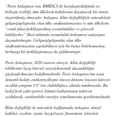
“Paris Anlaşması’nın, BMİDÇS ile karşılaştırıldığında en
belirgin özelliği, tüm ülkelerin katkılarına dayanacak bir sistem
öngörülmüş olmasıdır. Anlaşma, iklim değişikliğiyle mücadelede
gelişmiş/gelişmekte olan ülke sınıflandırmasına ve tüm ülkelerin
“ortak fakat farklılaştırılmış sorumluluklar ve göreceli
kabiliyetler” ilkesi tahtında sorumluluk üstlenmesi anlayışına
dayandırılmıştır. Gelişmiş/gelişmekte olan ülke
sınıflandırmasının yapılabilmesi için bir kıstas belirlenmemiş;
herhangi bir farklılaştırmaya da gidilmemiştir.
Paris Anlaşması, 2020 sonrası süreçte, iklim değişikliği
tehlikesine karşı küresel sosyo/ekonomik dayanıklılığın
güçlendirilmesini hedeflemektedir. Paris Anlaşması’nın uzun
dönemli hedefi, endüstriyelleşme öncesi döneme kıyasen küresel
sıcaklık artışının 2°C’nin olabildiğince altında tutulmasıdır. Bu
hedef fosil yakıt (petrol, kömür) kullanımının tedricen
azaltılarak, yenilenebilir enerjiye yönelinmesini gerektirmektedir.
İklim değişikliği ile mücadele bağlamında Anlaşma, ulusal
katkılar, azaltım, uyum, kayıp/zarar, finansman, teknoloji