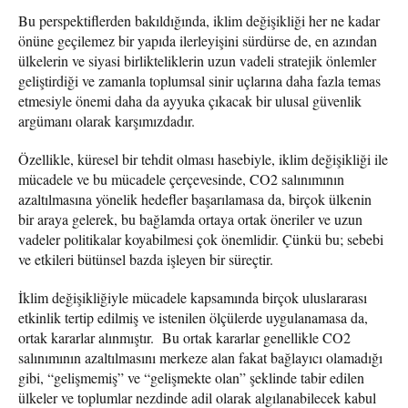
Bu perspektiflerden bakıldığında, iklim değişikliği her ne kadar
önüne geçilemez bir yapıda ilerleyişini sürdürse de, en azından
ülkelerin ve siyasi birlikteliklerin uzun vadeli stratejik önlemler
geliştirdiği ve zamanla toplumsal sinir uçlarına daha fazla temas
etmesiyle önemi daha da ayyuka çıkacak bir ulusal güvenlik
argümanı olarak karşımızdadır.
Özellikle, küresel bir tehdit olması hasebiyle, iklim değişikliği ile
mücadele ve bu mücadele çerçevesinde, CO2 salınımının
azaltılmasına yönelik hedefler başarılamasa da, birçok ülkenin
bir araya gelerek, bu bağlamda ortaya ortak öneriler ve uzun
vadeler politikalar koyabilmesi çok önemlidir. Çünkü bu; sebebi
ve etkileri bütünsel bazda işleyen bir süreçtir.
İklim değişikliğiyle mücadele kapsamında birçok uluslararası
etkinlik tertip edilmiş ve istenilen ölçülerde uygulanamasa da,
ortak kararlar alınmıştır. Bu ortak kararlar genellikle CO2
salınımının azaltılmasını merkeze alan fakat bağlayıcı olamadığı
gibi, “gelişmemiş” ve “gelişmekte olan” şeklinde tabir edilen
ülkeler ve toplumlar nezdinde adil olarak algılanabilecek kabul