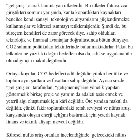
“gelişmiş” olarak tanımlayan ülkelerdir. Bu ülkeler fütursuzca
giriştikleri sömürü yarışında, kanla kopardıkları kaynakları
bencilce kendi sanayi, teknoloji ve altyapılarını güçlendirmekte
kullanmışlar ve küresel ısınmayı tetiklemişlerdir. Şimdi de, bu
süreçten kendileri de zarar görecek diye, sahip oldukları
teknolojik ve finansal avantajlar doğrultusunda bütün dünyaya
CO2 salınım politikaları telkinlerinde bulunmaktadırlar. Fakat bu
telkinler ne yazık ki doğru hedefler olsa da, adil ve uygulanabilir
olmadığı için makul değillerdir.
Ortaya koyulan CO2 hedefleri adil değildir, çünkü her ülke ve
toplum aynı şartlara ve fırsatlara sahip değildir. Ayrıca sözde
“gelişmişler” tarafından, “gelişmemiş”lere yönelik yapılan
göstermelik birkaç proje ve yatırım da adaleti tesis etmek ve
yeterli algı oluşturmak için kâfi değildir. Öte yandan makul da
değildir, çünkü fakir toplumlardaki refah seviyesi ve nüfus artışı
karşısında oluşan enerji açlığını bastırmak için yeterli kaynak,
finans ve teknik altyapı mevcut değildir.
Küresel nüfus artış oranları incelendiğinde, gelecekteki nüfus