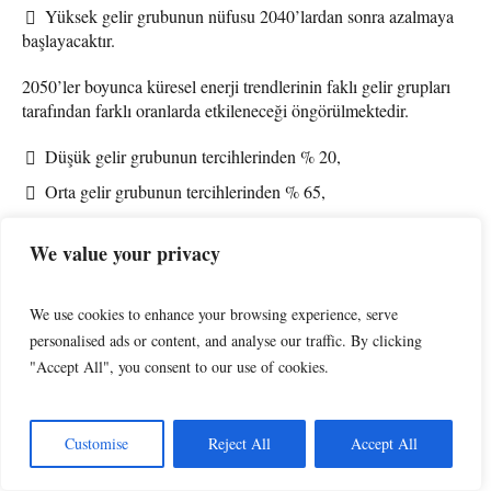
Yüksek gelir grubunun nüfusu 2040’lardan sonra azalmaya
başlayacaktır.
2050’ler boyunca küresel enerji trendlerinin faklı gelir grupları
tarafından farklı oranlarda etkileneceği öngörülmektedir.
Düşük gelir grubunun tercihlerinden % 20,
Orta gelir grubunun tercihlerinden % 65,
Yüksek gelir grubunun tercihlerinden % 15 oranında bir etki
düzeyi söz konusudur.
We value your privacy
2100’lerde gelir gruplarının enerji tüketimleri üzerindeki
We use cookies to enhance your browsing experience, serve
etkisinin bir miktar değişmesi beklenmektedir. Bu durumda
personalised ads or content, and analyse our traffic. By clicking
oluşacak yeni tablo şu şekildedir:
"Accept All", you consent to our use of cookies.
Düşük gelir grubunun tercihlerinden % 23,
Orta gelir grubunun tercihlerinden % 64,
Customise
Reject All
Accept All
Yüksek gelir grubunun tercihlerinden % 12 oranında bir
etkilenme olacaktır.