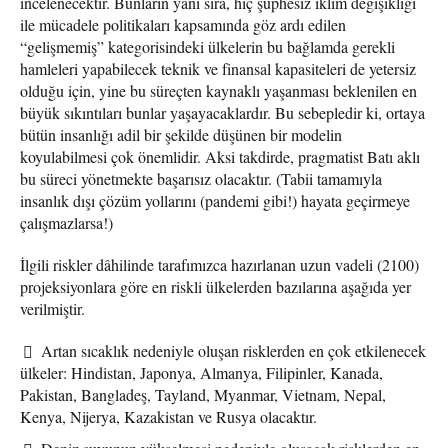
incelenecektir. Bunların yanı sıra, hiç şüphesiz iklim değişikliği
ile mücadele politikaları kapsamında göz ardı edilen
“gelişmemiş” kategorisindeki ülkelerin bu bağlamda gerekli
hamleleri yapabilecek teknik ve finansal kapasiteleri de yetersiz
olduğu için, yine bu süreçten kaynaklı yaşanması beklenilen en
büyük sıkıntıları bunlar yaşayacaklardır. Bu sebepledir ki, ortaya
bütün insanlığı adil bir şekilde düşünen bir modelin
koyulabilmesi çok önemlidir. Aksi takdirde, pragmatist Batı aklı
bu süreci yönetmekte başarısız olacaktır. (Tabii tamamıyla
insanlık dışı çözüm yollarını (pandemi gibi!) hayata geçirmeye
çalışmazlarsa!)
İlgili riskler dâhilinde tarafımızca hazırlanan uzun vadeli (2100)
projeksiyonlara göre en riskli ülkelerden bazılarına aşağıda yer
verilmiştir.
Artan sıcaklık nedeniyle oluşan risklerden en çok etkilenecek
ülkeler: Hindistan, Japonya, Almanya, Filipinler, Kanada,
Pakistan, Bangladeş, Tayland, Myanmar, Vietnam, Nepal,
Kenya, Nijerya, Kazakistan ve Rusya olacaktır.