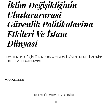
İkli̇m Deği̇şi̇kli̇ği̇ni̇n
Uluslarararasi
Güvenli̇k Poli̇ti̇kalarina
Etki̇leri̇ Ve İslam
Dünyasi
HOME
»
İKLİM DEĞİŞİKLİĞİNİN ULUSLARARARASI GÜVENLİK POLİTİKALARINA
ETKİLERİ VE İSLAM DÜNYASI
MAKALELER
10 EYLÜL 2022
BY
ADMIN
0