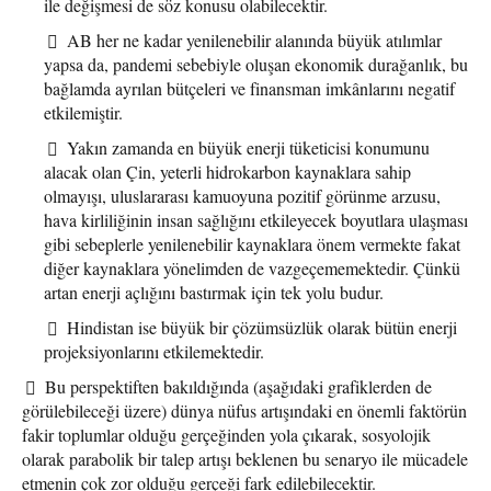
ile değişmesi de söz konusu olabilecektir.
AB her ne kadar yenilenebilir alanında büyük atılımlar
yapsa da, pandemi sebebiyle oluşan ekonomik durağanlık, bu
bağlamda ayrılan bütçeleri ve finansman imkânlarını negatif
etkilemiştir.
Yakın zamanda en büyük enerji tüketicisi konumunu
alacak olan Çin, yeterli hidrokarbon kaynaklara sahip
olmayışı, uluslararası kamuoyuna pozitif görünme arzusu,
hava kirliliğinin insan sağlığını etkileyecek boyutlara ulaşması
gibi sebeplerle yenilenebilir kaynaklara önem vermekte fakat
diğer kaynaklara yönelimden de vazgeçememektedir. Çünkü
artan enerji açlığını bastırmak için tek yolu budur.
Hindistan ise büyük bir çözümsüzlük olarak bütün enerji
projeksiyonlarını etkilemektedir.
Bu perspektiften bakıldığında (aşağıdaki grafiklerden de
görülebileceği üzere) dünya nüfus artışındaki en önemli faktörün
fakir toplumlar olduğu gerçeğinden yola çıkarak, sosyolojik
olarak parabolik bir talep artışı beklenen bu senaryo ile mücadele
etmenin çok zor olduğu gerçeği fark edilebilecektir.