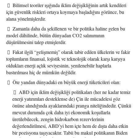
Bilimsel teoriler ışığında iklim değişikliğinin artık kendileri
için güvenlik riskleri ortaya koymaya başladığını görünce, bu
alana yönelmişlerdir.
Zamanla daha da şekillenen ve bir politika haline gelen bu
model dâhilinde, bütün dünyadan CO2 salınımının
düşürülmesini talep etmişlerdir.
Fakat ilgili “gelişmemiş” olarak tabir edilen ülkelerin ve fakir
toplumların finansal, lojistik ve teknolojik olarak karşı karşıya
oldukları enerji açlık seviyesinin, yenilenebilir haplarla
bastırılması hiç de mümkün değildir.
Öte yandan dünyadaki en büyük enerji tüketicileri olan:
ABD için iklim değişikliği politikaları (her ne kadar temiz
enerji yatırımları desteklense de) Çin ile mücadelesi göz
önüne alındığında ayaklarındaki pranga niteliğindedir. Çünkü
mevcut durumda çok daha iyi ekonomik koşullarla
üretilebilecek, zengin hidrokarbon rezervlerinin
değerlendirilmesi, ABD’yi hem içte hem de dışta daha etkin
bir pozisyona taşıyacaktır. Tabii bu makul politikanın Biden