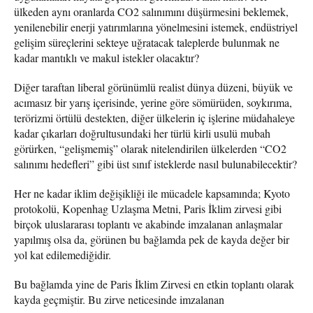
ülkeden aynı oranlarda CO2 salınımını düşürmesini beklemek,
yenilenebilir enerji yatırımlarına yönelmesini istemek, endüstriyel
gelişim süreçlerini sekteye uğratacak taleplerde bulunmak ne
kadar mantıklı ve makul istekler olacaktır?
Diğer taraftan liberal görünümlü realist dünya düzeni, büyük ve
acımasız bir yarış içerisinde, yerine göre sömürüden, soykırıma,
terörizmi örtülü destekten, diğer ülkelerin iç işlerine müdahaleye
kadar çıkarları doğrultusundaki her türlü kirli usulü mubah
görürken, “gelişmemiş” olarak nitelendirilen ülkelerden “CO2
salınımı hedefleri” gibi üst sınıf isteklerde nasıl bulunabilecektir?
Her ne kadar iklim değişikliği ile mücadele kapsamında; Kyoto
protokolü, Kopenhag Uzlaşma Metni, Paris İklim zirvesi gibi
birçok uluslararası toplantı ve akabinde imzalanan anlaşmalar
yapılmış olsa da, görünen bu bağlamda pek de kayda değer bir
yol kat edilemediğidir.
Bu bağlamda yine de Paris İklim Zirvesi en etkin toplantı olarak
kayda geçmiştir. Bu zirve neticesinde imzalanan