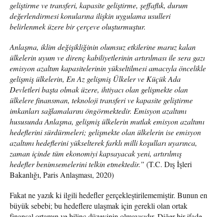
geliştirme ve transferi, kapasite geliştirme, şeffaflık, durum
değerlendirmesi konularına ilişkin uygulama usulleri
belirlenmek üzere bir çerçeve oluşturmuştur.
Anlaşma, iklim değişikliğinin olumsuz etkilerine maruz kalan
ülkelerin uyum ve direnç kabiliyetlerinin artırılması ile sera gazı
emisyon azaltım kapasitelerinin yükseltilmesi amacıyla öncelikle
gelişmiş ülkelerin, En Az gelişmiş Ülkeler ve Küçük Ada
Devletleri başta olmak üzere, ihtiyacı olan gelişmekte olan
ülkelere finansman, teknoloji transferi ve kapasite geliştirme
imkanları sağlamalarını öngörmektedir. Emisyon azaltımı
hususunda Anlaşma, gelişmiş ülkelerin mutlak emisyon azaltımı
hedeflerini sürdürmeleri; gelişmekte olan ülkelerin ise emisyon
azaltımı hedeflerini yükselterek farklı milli koşulları uyarınca,
zaman içinde tüm ekonomiyi kapsayacak yeni, artırılmış
hedefler benimsemelerini telkin etmektedir.”
(T.C. Dış İşleri
Bakanlığı, Paris Anlaşması, 2020)
Fakat ne yazık ki ilgili hedefler gerçekleştirilememiştir. Bunun en
büyük sebebi; bu hedeflere ulaşmak için gerekli olan ortak
finansal ortamın ve bilinç düzeyinin olmayışıdır. Diğer bir ifade