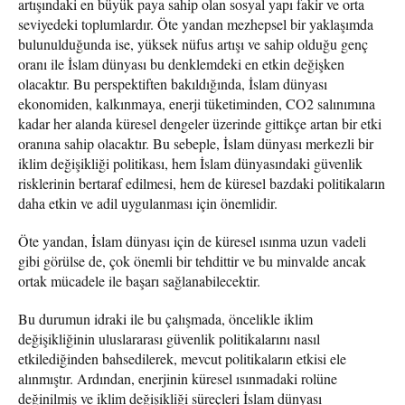
artışındaki en büyük paya sahip olan sosyal yapı fakir ve orta
seviyedeki toplumlardır. Öte yandan mezhepsel bir yaklaşımda
bulunulduğunda ise, yüksek nüfus artışı ve sahip olduğu genç
oranı ile İslam dünyası bu denklemdeki en etkin değişken
olacaktır. Bu perspektiften bakıldığında, İslam dünyası
ekonomiden, kalkınmaya, enerji tüketiminden, CO2 salınımına
kadar her alanda küresel dengeler üzerinde gittikçe artan bir etki
oranına sahip olacaktır. Bu sebeple, İslam dünyası merkezli bir
iklim değişikliği politikası, hem İslam dünyasındaki güvenlik
risklerinin bertaraf edilmesi, hem de küresel bazdaki politikaların
daha etkin ve adil uygulanması için önemlidir.
Öte yandan, İslam dünyası için de küresel ısınma uzun vadeli
gibi görülse de, çok önemli bir tehdittir ve bu minvalde ancak
ortak mücadele ile başarı sağlanabilecektir.
Bu durumun idraki ile bu çalışmada, öncelikle iklim
değişikliğinin uluslararası güvenlik politikalarını nasıl
etkilediğinden bahsedilerek, mevcut politikaların etkisi ele
alınmıştır. Ardından, enerjinin küresel ısınmadaki rolüne
değinilmiş ve iklim değişikliği süreçleri İslam dünyası