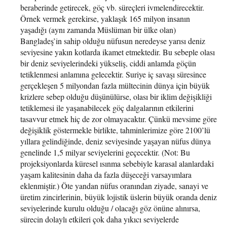
beraberinde getirecek, göç vb. süreçleri ivmelendirecektir.
Örnek vermek gerekirse, yaklaşık 165 milyon insanın
yaşadığı (aynı zamanda Müslüman bir ülke olan)
Bangladeş’in sahip olduğu nüfusun neredeyse yarısı deniz
seviyesine yakın kotlarda ikamet etmektedir. Bu sebeple olası
bir deniz seviyelerindeki yükseliş, ciddi anlamda göçün
tetiklenmesi anlamına gelecektir. Suriye iç savaşı süresince
gerçekleşen 5 milyondan fazla mültecinin dünya için büyük
krizlere sebep olduğu düşünülürse, olası bir iklim değişikliği
tetiklemesi ile yaşanabilecek göç dalgalarının etkilerini
tasavvur etmek hiç de zor olmayacaktır. Çünkü mevsime göre
değişiklik göstermekle birlikte, tahminlerimize göre 2100’lü
yıllara gelindiğinde, deniz seviyesinde yaşayan nüfus dünya
genelinde 1,5 milyar seviyelerini geçecektir. (Not: Bu
projeksiyonlarda küresel ısınma sebebiyle karasal alanlardaki
yaşam kalitesinin daha da fazla düşeceği varsayımlara
eklenmiştir.) Öte yandan nüfus oranından ziyade, sanayi ve
üretim zincirlerinin, büyük lojistik üslerin büyük oranda deniz
seviyelerinde kurulu olduğu / olacağı göz önüne alınırsa,
sürecin dolaylı etkileri çok daha yıkıcı seviyelerde