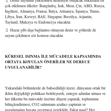
Deniz suyunun yükselmesi nedeniyle oluşacak risklerden en
çok etkilenen ülkeler: Bangladeş, Irak, Mısır, Çin, ABD, Rusya,
İngiltere, Almanya, Fransa, İtalya, Almanya, İspanya, Tunus,
Libya, İran, Kuveyt, BAE, Singapur, Brezilya, Arjantin,
Tayland, Malezya ve Endonezya olacaktır.
Hazar gibi dışa bağlantısı olmayan deniz ve göllerde de
suyun çekilmesi söz konusu olacaktır.
KÜRESEL ISINMA İLE MÜCADELE KAPSAMINDA
ORTAYA KOYULAN ÖNERİLER NE DERECE
UYGULANABİLİR?
Yukarıdaki bölümlerde de bahsedildiği üzere, dünyanın ortak bir
iklim değişikliği politikası belirleyerek, entegre adımlar atması ve
her ülkenin bu minvalde üzerine düşeni yaparak, toplumunu
bilinçlendirmesi, CO2 salınımını azaltıcı yaptırım ve
uygulamaları hayata geçirmesi gereklidir. Fakat nasıl? Her