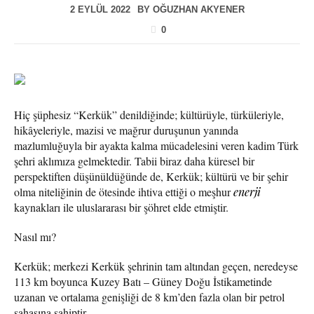
2 EYLÜL 2022
BY
OĞUZHAN AKYENER
0
Hiç şüphesiz “Kerkük” denildiğinde; kültürüyle, türküleriyle,
hikâyeleriyle, mazisi ve mağrur duruşunun yanında
mazlumluğuyla bir ayakta kalma mücadelesini veren kadim Türk
şehri aklımıza gelmektedir. Tabii biraz daha küresel bir
perspektiften düşünüldüğünde de, Kerkük; kültürü ve bir şehir
olma niteliğinin de ötesinde ihtiva ettiği o meşhur
enerji
kaynakları ile uluslararası bir şöhret elde etmiştir.
Nasıl mı?
Kerkük; merkezi Kerkük şehrinin tam altından geçen, neredeyse
113 km boyunca Kuzey Batı – Güney Doğu İstikametinde
uzanan ve ortalama genişliği de 8 km’den fazla olan bir petrol
sahasına sahiptir.