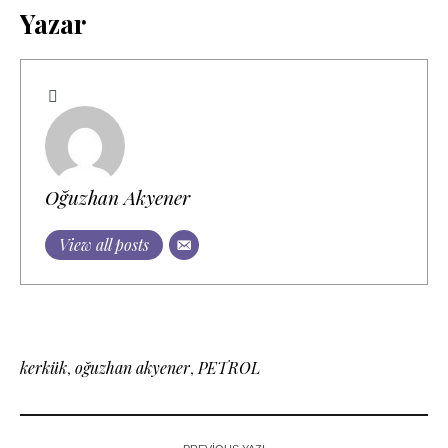
Yazar
Oğuzhan Akyener
View all posts
kerkük
,
oğuzhan akyener
,
PETROL