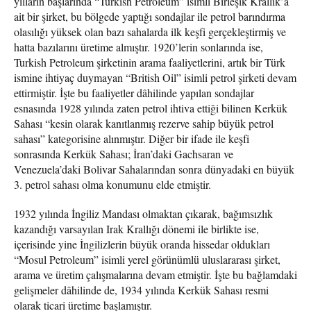
yılların başlarında “Turkish Petroleum” isimli Birleşik Krallık’a
ait bir şirket, bu bölgede yaptığı sondajlar ile petrol barındırma
olasılığı yüksek olan bazı sahalarda ilk keşfi gerçekleştirmiş ve
hatta bazılarını üretime almıştır. 1920’lerin sonlarında ise,
Turkish Petroleum şirketinin arama faaliyetlerini, artık bir Türk
ismine ihtiyaç duymayan “British Oil” isimli petrol şirketi devam
ettirmiştir. İşte bu faaliyetler dâhilinde yapılan sondajlar
esnasında 1928 yılında zaten petrol ihtiva ettiği bilinen Kerkük
Sahası “kesin olarak kanıtlanmış rezerve sahip büyük petrol
sahası” kategorisine alınmıştır. Diğer bir ifade ile keşfi
sonrasında Kerkük Sahası; İran’daki Gachsaran ve
Venezuela’daki Bolivar Sahalarından sonra dünyadaki en büyük
3. petrol sahası olma konumunu elde etmiştir.
1932 yılında İngiliz Mandası olmaktan çıkarak, bağımsızlık
kazandığı varsayılan Irak Krallığı dönemi ile birlikte ise,
içerisinde yine İngilizlerin büyük oranda hissedar oldukları
“Mosul Petroleum” isimli yerel görünümlü uluslararası şirket,
arama ve üretim çalışmalarına devam etmiştir. İşte bu bağlamdaki
gelişmeler dâhilinde de, 1934 yılında Kerkük Sahası resmi
olarak ticari üretime başlamıştır.