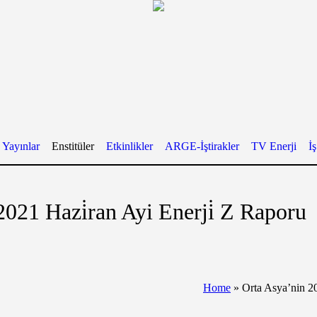
Yayınlar
Enstitüler
Etkinlikler
ARGE-İştirakler
TV Enerji
İ
2021 Hazi̇ran Ayi Enerji̇ Z Raporu
Home
»
Orta Asya’nin 20