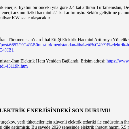
ik enerjisi fiyatını bir önceki yıla göre 2.4 kat arttıran Türkmenistan, De
k enerji arzının fiziki hacmini 2.1 kat arttırmıştır. Sektör geliştirme pla
3 milyar KW saate ulaşacaktır.
İran Türkmenistan’dan İthal Ettiği Elektrik Hacmini Arttırmya Yönelik
/tr/post/6652/%C4%B0ran-turkmenistandan-ithal-etti%C4%9Fi-elektri
d%C4%B1
istan-İran Elektrik Hattı Yeniden Bağlandı. Erişim adresi:
https://www
andi-43119h.htm
LEKTRİK ENERJİSİNDEKİ SON DURUMU
çekov, yerli tüketiciler için güvenli elektrik tedariki ile endüstrinin ih
rini dile getirmiştir. Bu sayede 2020 senesinde elektrik ihracat hacmi 5.