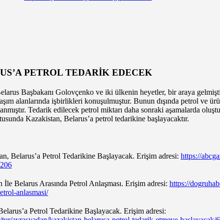
US’A PETROL TEDARİK EDECEK
arus Başbakanı Golovçenko ve iki ülkenin heyetler, bir araya gelmiştir
ulaşım alanlarında işbirlikleri konuşulmuştur. Bunun dışında petrol ve ürü
nmıştır. Tedarik edilecek petrol miktarı daha sonraki aşamalarda oluş
tusunda Kazakistan, Belarus’a petrol tedarikine başlayacaktır.
n, Belarus’a Petrol Tedarikine Başlayacak. Erişim adresi:
https://abcg
4206
 İle Belarus Arasında Petrol Anlaşması. Erişim adresi:
https://dogruha
etrol-anlasmasi/
elarus’a Petrol Tedarikine Başlayacak. Erişim adresi:
er/tur/avrasyadan/kazakistan-belarusa-petrol-tedarik-etmeye-baslayac