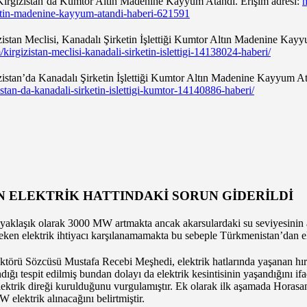
ırgızistan’da Kumtor Altın Madenine Kayyum Atandı. Erişim adresi:
h
ltin-madenine-kayyum-atandi-haberi-621591
ızistan Meclisi, Kanadalı Şirketin İşlettiği Kumtor Altın Madenine Ka
kirgizistan-meclisi-kanadali-sirketin-islettigi-14138024-haberi/
zistan’da Kanadalı Şirketin İşlettiği Kumtor Altın Madenine Kayyum At
stan-da-kanadali-sirketin-islettigi-kumtor-14140886-haberi/
 ELEKTRİK HATTINDAKİ SORUN GİDERİLDİ
si yaklaşık olarak 3000 MW artmakta ancak akarsulardaki su seviyesinin a
eken elektrik ihtiyacı karşılanamamakta bu sebeple Türkmenistan’dan ele
ektörü Sözcüsü Mustafa Recebi Meşhedi, elektrik hatlarında yaşanan hırs
dığı tespit edilmiş bundan dolayı da elektrik kesintisinin yaşandığını ifa
ektrik direği kurulduğunu vurgulamıştır. Ek olarak ilk aşamada Horasan 
 elektrik alınacağını belirtmiştir.