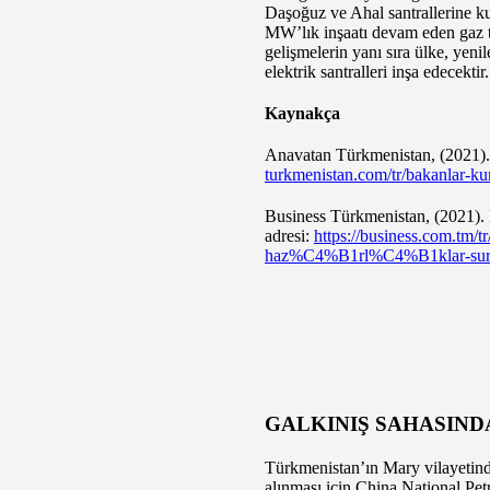
Daşoğuz ve Ahal santrallerine k
MW’lık inşaatı devam eden gaz tür
gelişmelerin yanı sıra ülke, yeni
elektrik santralleri inşa edecektir.
Kaynakça
Anavatan Türkmenistan, (2021).
turkmenistan.com/tr/bakanlar-kur
Business Türkmenistan, (2021). 
adresi:
https://business.com.tm/
haz%C4%B1rl%C4%B1klar-sur
GALKINIŞ SAHASIND
Türkmenistan’ın Mary vilayetind
alınması için China National Pe