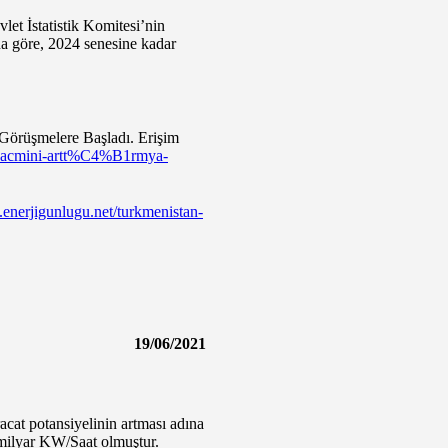
vlet İstatistik Komitesi’nin
nına göre, 2024 senesine kadar
 Görüşmelere Başladı. Erişim
k-hacmini-artt%C4%B1rmya-
.enerjigunlugu.net/turkmenistan-
19/06/2021
racat potansiyelinin artması adına
5 milyar KW/Saat olmuştur.