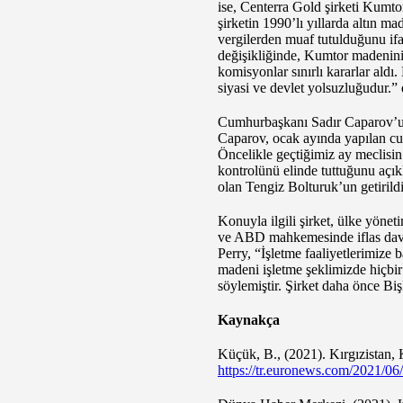
ise, Centerra Gold şirketi Kumto
şirketin 1990’lı yıllarda altın ma
vergilerden muaf tutulduğunu ifa
değişikliğinde, Kumtor madeninin
komisyonlar sınırlı kararlar aldı
siyasi ve devlet yolsuzluğudur.
Cumhurbaşkanı Sadır Caparov’un 
Caparov, ocak ayında yapılan cum
Öncelikle geçtiğimiz ay meclisi
kontrolünü elinde tuttuğunu açık
olan Tengiz Bolturuk’un getirildiğ
Konuyla ilgili şirket, ülke yönet
ve ABD mahkemesinde iflas davas
Perry, “İşletme faaliyetlerimize 
madeni işletme şeklimizde hiçbir 
söylemiştir. Şirket daha önce Biş
Kaynakça
Küçük, B., (2021). Kırgızistan, 
https://tr.euronews.com/2021/06/