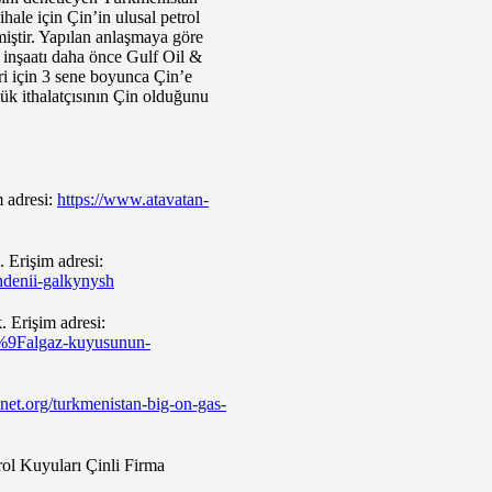
ale için Çin’in ulusal petrol
miştir. Yapılan anlaşmaya göre
ın inşaatı daha önce Gulf Oil &
eri için 3 sene boyunca Çin’e
ük ithalatçısının Çin olduğunu
 adresi:
https://www.atavatan-
 Erişim adresi:
hdenii-galkynysh
 Erişim adresi:
%9Falgaz-kuyusunun-
ianet.org/turkmenistan-big-on-gas-
rol Kuyuları Çinli Firma