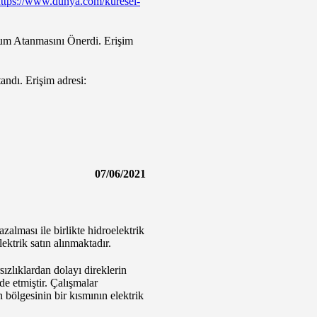
ttps://www.dunya.com/kuresel-
yyum Atanmasını Önerdi. Erişim
andı. Erişim adresi:
07/06/2021
zalması ile birlikte hidroelektrik
ktrik satın alınmaktadır.
ızlıklardan dolayı direklerin
de etmiştir. Çalışmalar
bölgesinin bir kısmının elektrik