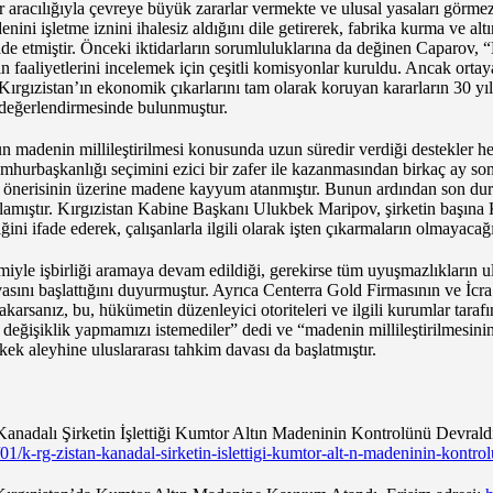
r aracılığıyla çevreye büyük zararlar vermekte ve ulusal yasaları görm
denini işletme iznini ihalesiz aldığını dile getirerek, fabrika kurma ve al
de etmiştir. Önceki iktidarların sorumluluklarına da değinen Caparov, “K
 faaliyetlerini incelemek için çeşitli komisyonlar kuruldu. Ancak ortaya
. Kırgızistan’ın ekonomik çıkarlarını tam olarak koruyan kararların 30 y
” değerlendirmesinde bulunmuştur.
madenin millileştirilmesi konusunda uzun süredir verdiği destekler her
hurbaşkanlığı seçimini ezici bir zafer ile kazanmasından birkaç ay sonr
n önerisinin üzerine madene kayyum atanmıştır. Bunun ardından son d
lamıştır. Kırgızistan Kabine Başkanı Ulukbek Maripov, şirketin başına
ini ifade ederek, çalışanlarla ilgili olarak işten çıkarmaların olmayacağın
imiyle işbirliği aramaya devam edildiği, gerekirse tüm uyuşmazlıkların 
ını başlattığını duyurmuştur. Ayrıca Centerra Gold Firmasının ve İcr
bakarsanız, bu, hükümetin düzenleyici otoriteleri ve ilgili kurumlar taraf
değişiklik yapmamızı istemediler” dedi ve “madenin millileştirilmesinin
kek aleyhine uluslararası tahkim davası da başlatmıştır.
Kanadalı Şirketin İşlettiği Kumtor Altın Madeninin Kontrolünü Devraldı
01/k-rg-zistan-kanadal-sirketin-islettigi-kumtor-alt-n-madeninin-kontro