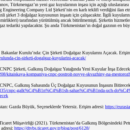
, Türkmengaz’ın yeni gaz kuyularının inşası için açtığı uluslararası ih
Engineering Company Ltd Şirketi’nin en karlı teklifi verdiğini ilan et
inli şirket 3 doğalgaz kuyusunun inşaatı için çalışacaktır. İlgili kuyular
irlikleri) tarafından yürütülmüş ancak bitirilmemişti. Şirketin hizmetl
gaz tedariki yapılacaktır. Şu anda Türkmenistan’ın doğal gazının en büy
 Bakanlar Kurulu’nda: Çin Şirketi Doğalgaz Kuyularını Açacak. Erişim
ulunda-cin-sirketi-dogalgaz-kuyularini-acacak/
CNPC Şirketi, Galkınış Doğalgaz Yatağında Yeni Kuyular İnşa Edecek.
/7208/kitaiskaya-kompaniya-cnpc-postroit-novye-skvazhiny-na-mestoroz
 CNPC, Galkınış Sahasında Üç Doğalgaz Kuyusunun İnşasını Bitirecek.
post/7335/cnpc-galk%C4%B1n%C4%B1sh-sahas%C4%B1nda-uch-do%C4
ecek
stan: Gazda Büyük, Seçeneklerde Yetersiz. Erişim adresi:
https://euras
Ticaret Müşavirliği (2021). Türkmenistan’da Galkınış Bölgesindeki Pet
 adresi:
https://dtybs.ticaret.gov.tr/blog/post/6128/