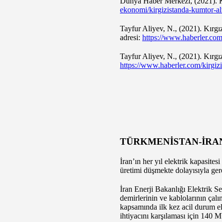
Dünya Haber Merkezi, (2021). K
ekonomi/kirgizistanda-kumtor-a
Tayfur Aliyev, N., (2021). Kırg
adresi:
https://www.haberler.com/
Tayfur Aliyev, N., (2021). Kırgı
https://www.haberler.com/kirgizi
TÜRKMENİSTAN-İRAN
İran’ın her yıl elektrik kapasite
üretimi düşmekte dolayısıyla ger
İran Enerji Bakanlığı Elektrik S
demirlerinin ve kablolarının çalın
kapsamında ilk kez acil durum el
ihtiyacını karşılaması için 140 MW