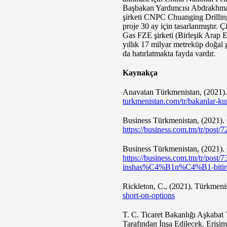
Başbakan Yardımcısı Abdrakhmanov
şirketi CNPC Chuanging Drilling 
proje 30 ay için tasarlanmıştır. Ç
Gas FZE şirketi (Birleşik Arap Em
yıllık 17 milyar metreküp doğal 
da hatırlatmakta fayda vardır.
Kaynakça
Anavatan Türkmenistan, (2021).
turkmenistan.com/tr/bakanlar-kur
Business Türkmenistan, (2021). 
https://business.com.tm/tr/post
Business Türkmenistan, (2021).
https://business.com.tm/tr/
inshas%C4%B1n%C4%B1-bitir
Rickleton, C., (2021). Türkmeni
short-on-options
T. C. Ticaret Bakanlığı Aşkabat 
Tarafından İnşa Edilecek. Erişim