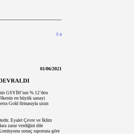
0
01/06/2021
 DEVRALDI
lkenin GSYİH’nın % 12’den
 Ülkenin en büyük sanayi
terra Gold firmasıyla uzun
edir. Eyalet Çevre ve İklim
ra zarar verdiğini dile
a Komisyonu sonuç raporuna göre