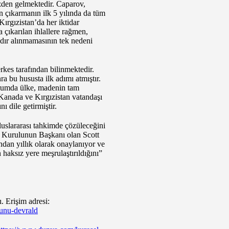
ezden gelmektedir. Caparov,
tın çıkarmanın ilk 5 yılında da tüm
ırgızistan’da her iktidar
 çıkarılan ihlallere rağmen,
ıldır alınmamasının tek nedeni
kes tarafından bilinmektedir.
a bu hususta ilk adımı atmıştır.
urumda ülke, madenin tam
 Kanada ve Kırgızistan vatandaşı
ı dile getirmiştir.
uluslararası tahkimde çözüleceğini
a Kurulunun Başkanı olan Scott
ından yıllık olarak onaylanıyor ve
 haksız yere meşrulaştırıldığını”
. Erişim adresi:
lunu-devrald