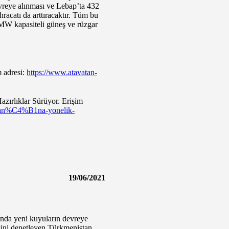
vreye alınması ve Lebap’ta 432
racatı da arttıracaktır. Tüm bu
0 MW kapasiteli güneş ve rüzgar
 adresi:
https://www.atavatan-
zırlıklar Sürüyor. Erişim
nsman%C4%B1na-yonelik-
19/06/2021
ında yeni kuyuların devreye
sini denetleyen Türkmenistan