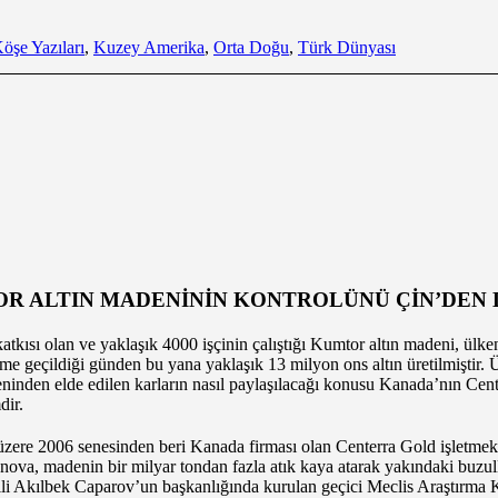
öşe Yazıları
,
Kuzey Amerika
,
Orta Doğu
,
Türk Dünyası
OR ALTIN MADENİNİN KONTROLÜNÜ ÇİN’DEN
atkısı olan ve yaklaşık 4000 işçinin çalıştığı Kumtor altın madeni, ü
time geçildiği günden bu yana yaklaşık 13 milyon ons altın üretilmiştir.
ninden elde edilen karların nasıl paylaşılacağı konusu Kanada’nın Cen
dir.
üzere 2006 senesinden beri Kanada firması olan Centerra Gold işletmekt
a, madenin bir milyar tondan fazla atık kaya atarak yakındaki buzulla
vekili Akılbek Caparov’un başkanlığında kurulan geçici Meclis Araştırm