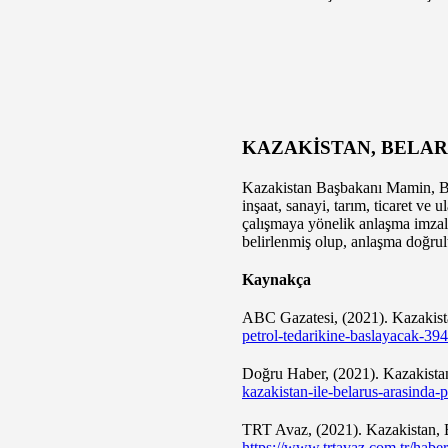
KAZAKİSTAN, BELAR
Kazakistan Başbakanı Mamin, Bel
inşaat, sanayi, tarım, ticaret ve 
çalışmaya yönelik anlaşma imzala
belirlenmiş olup, anlaşma doğrul
Kaynakça
ABC Gazatesi, (2021). Kazakista
petrol-tedarikine-baslayacak-39
Doğru Haber, (2021). Kazakistan
kazakistan-ile-belarus-arasinda-p
TRT Avaz, (2021). Kazakistan, B
https://www.trtavaz.com.tr/hab