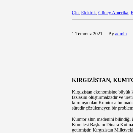
Çin
,
Elektrik
,
Güney Amerika
,
K
1 Temmuz 2021
By
admin
KIRGIZİSTAN, KUMT
Kırgızistan ekonomisine büyük k
fazlasını oluşturmaktadır ve üre
kuruluşu olan Kumtor altın made
süredir çözülemeyen bir problem
Kumtor altın madenini bilindiği 
Komitesi Başkanı Dinara Kutmanov
getirmiştir. Kırgızistan Millet