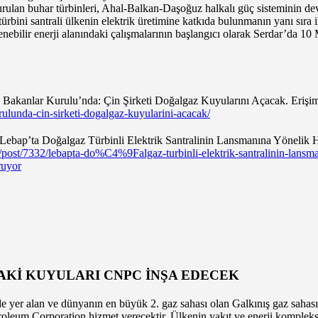
urulan buhar türbinleri, Ahal-Balkan-Daşoğuz halkalı güç sisteminin de
bini santrali ülkenin elektrik üretimine katkıda bulunmanın yanı sıra ih
lenebilir enerji alanındaki çalışmalarının başlangıcı olarak Serdar’da 1
 Bakanlar Kurulu’nda: Çin Şirketi Doğalgaz Kuyularını Açacak. Erişim
ulunda-cin-sirketi-dogalgaz-kuyularini-acacak/
Lebap’ta Doğalgaz Türbinli Elektrik Santralinin Lansmanına Yönelik Ha
tr/post/7332/lebapta-do%C4%9Falgaz-turbinli-elektrik-santralinin-la
uyor
AKİ KUYULARI CNPC İNŞA EDECEK
e yer alan ve dünyanın en büyük 2. gaz sahası olan Galkınış gaz sahas
troleum Corporation hizmet verecektir. Ülkenin yakıt ve enerji komplek