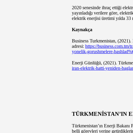
2020 senesinde ihraç ettiği elektr
yayınladığı verilere göre, elektri
elektrik enerjisi üretimi yılda 3
Kaynakça
Business Turkmenistan, (2021). 
adresi:
https://business.com.tm
yonelik-gorushmelere-bashla
Enerji Günlüğü, (2021). Türkmen
iran-elektrik-hatti-yeniden-bagl
TÜRKMENİSTAN’IN E
Türkmenistan’ın Enerji Bakanı Pur
belli görevleri yerine getirdikle