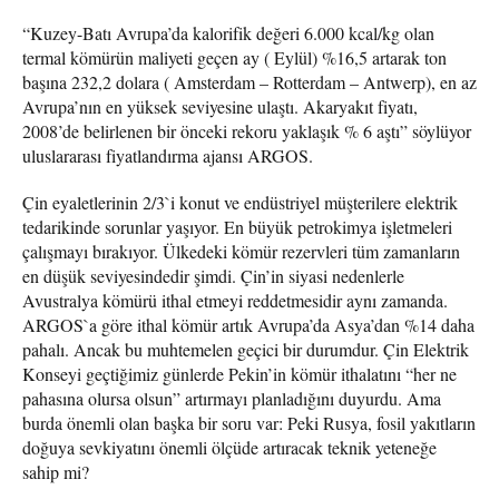
“Kuzey-Batı Avrupa’da kalorifik değeri 6.000 kcal/kg olan
termal kömürün maliyeti geçen ay ( Eylül) %16,5 artarak ton
başına 232,2 dolara ( Amsterdam – Rotterdam – Antwerp), en az
Avrupa’nın en yüksek seviyesine ulaştı. Akaryakıt fiyatı,
2008’de belirlenen bir önceki rekoru yaklaşık % 6 aştı” söylüyor
uluslararası fiyatlandırma ajansı ARGOS.
Çin eyaletlerinin 2/3`i konut ve endüstriyel müşterilere elektrik
tedarikinde sorunlar yaşıyor. En büyük petrokimya işletmeleri
çalışmayı bırakıyor. Ülkedeki kömür rezervleri tüm zamanların
en düşük seviyesindedir şimdi. Çin’in siyasi nedenlerle
Avustralya kömürü ithal etmeyi reddetmesidir aynı zamanda.
ARGOS`a göre ithal kömür artık Avrupa’da Asya’dan %14 daha
pahalı. Ancak bu muhtemelen geçici bir durumdur. Çin Elektrik
Konseyi geçtiğimiz günlerde Pekin’in kömür ithalatını “her ne
pahasına olursa olsun” artırmayı planladığını duyurdu. Ama
burda önemli olan başka bir soru var: Peki Rusya, fosil yakıtların
doğuya sevkiyatını önemli ölçüde artıracak teknik yeteneğe
sahip mi?