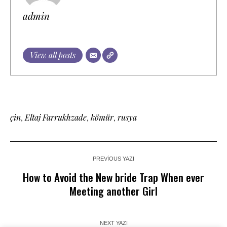
admin
View all posts
çin
,
Eltaj Farrukhzade
,
kömür
,
rusya
PREVIOUS YAZI
How to Avoid the New bride Trap When ever
Meeting another Girl
NEXT YAZI