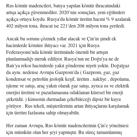
Rus kömür madencileri, batıya yapılan kömür ihracatındaki
artışa açıkça güvenmediler. 2020’nin sonuçları, yeni eğilimleri
açıkça ortaya koydu. Rusya’da kömür üretim hacmi % 9 azalarak
402 milyon tona, ihracat ise 221’den 208 milyon tona geriledi.
Ancak bu sorunu çözmek yıllar alacak ve Çin’in şimdi ek
hacimlerde kömüre ihtiyacı var. 2021 için Rusya
Federasyonu’nda kömür üretiminde önemli bir artışın
planlanmadığı merak ediliyor. Rusya’nın ne Doğu’ya ne de
Batı’ya rekor hacimlerde yakıt gönderme niyeti yoktu. Doğalgaz
da aynı. nedense Avrupa Gazprom’da ( Gazprom, gaz, gaz
kondensat ve petrolün jeolojik keşif, üretim , nakliye , depolama,
işleme ve satışı, araç yakıtı olarak gaz satışı, ayrıca ısı ve elektrik
enerjisi üretimi ve pazarlamasına odaklanan küresel bir enerji
şirketidir. ) kimsenin durmadan çekebileceği dipsiz bir kuyu
görüyor . Rus tekeli, müşterilerinin artan ihtiyaçlarını karşılamak
için üretim fazlasına sahip olmayabilir.
Her zaman Avrupa, Rus kömür madencilerinin Çin’e yönelmesi
için mümkün olan her şeyi yapmıştır. Bu süreç tamamlanmış