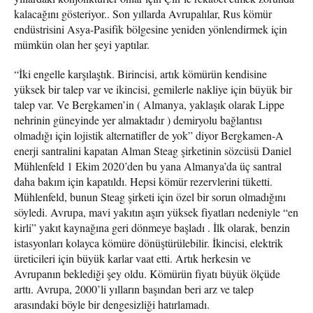
kalacağını gösteriyor.. Son yıllarda Avrupalılar, Rus kömür
endüstrisini Asya-Pasifik bölgesine yeniden yönlendirmek için
mümkün olan her şeyi yaptılar.
“İki engelle karşılaştık. Birincisi, artık kömürün kendisine
yüksek bir talep var ve ikincisi, gemilerle nakliye için büyük bir
talep var. Ve Bergkamen’in ( Almanya, yaklaşık olarak Lippe
nehrinin güneyinde yer almaktadır ) demiryolu bağlantısı
olmadığı için lojistik alternatifler de yok” diyor Bergkamen-A
enerji santralini kapatan Alman Steag şirketinin sözcüsü Daniel
Mühlenfeld 1 Ekim 2020’den bu yana Almanya’da üç santral
daha bakım için kapatıldı. Hepsi kömür rezervlerini tüketti.
Mühlenfeld, bunun Steag şirketi için özel bir sorun olmadığını
söyledi. Avrupa, mavi yakıtın aşırı yüksek fiyatları nedeniyle “en
kirli” yakıt kaynağına geri dönmeye başladı . İlk olarak, benzin
istasyonları kolayca kömüre dönüştürülebilir. İkincisi, elektrik
üreticileri için büyük karlar vaat etti. Artık herkesin ve
Avrupanın beklediği şey oldu. Kömürün fiyatı büyük ölçüde
arttı. Avrupa, 2000’li yılların başından beri arz ve talep
arasındaki böyle bir dengesizliği hatırlamadı.