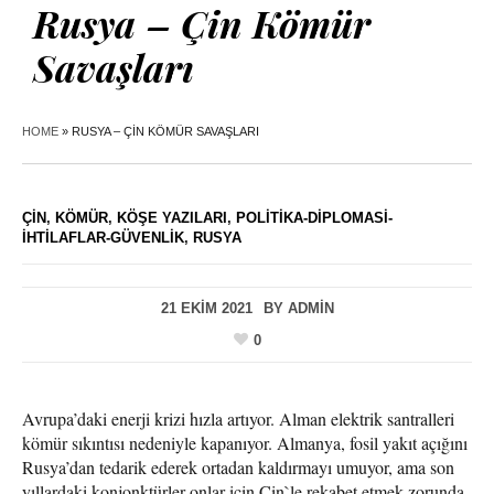
Rusya – Çin Kömür
Savaşları
HOME
»
RUSYA – ÇIN KÖMÜR SAVAŞLARI
ÇIN
,
KÖMÜR
,
KÖŞE YAZILARI
,
POLITIKA-DIPLOMASI-
İHTILAFLAR-GÜVENLIK
,
RUSYA
21 EKIM 2021
BY
ADMIN
0
Avrupa’daki enerji krizi hızla artıyor. Alman elektrik santralleri
kömür sıkıntısı nedeniyle kapanıyor. Almanya, fosil yakıt açığını
Rusya’dan tedarik ederek ortadan kaldırmayı umuyor, ama son
yıllardaki konjonktürler onlar için Çin`le rekabet etmek zorunda