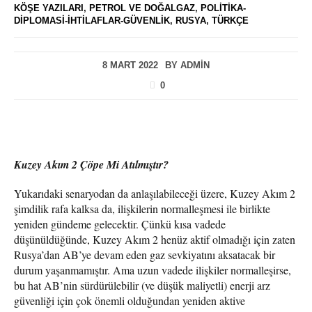
KÖŞE YAZILARI
,
PETROL VE DOĞALGAZ
,
POLITIKA-
DIPLOMASI-İHTILAFLAR-GÜVENLIK
,
RUSYA
,
TÜRKÇE
8 MART 2022
BY
ADMIN
0
Kuzey Akım 2 Çöpe Mi Atılmıştır?
Yukarıdaki senaryodan da anlaşılabileceği üzere, Kuzey Akım 2
şimdilik rafa kalksa da, ilişkilerin normalleşmesi ile birlikte
yeniden gündeme gelecektir. Çünkü kısa vadede
düşünüldüğünde, Kuzey Akım 2 henüz aktif olmadığı için zaten
Rusya’dan AB’ye devam eden gaz sevkiyatını aksatacak bir
durum yaşanmamıştır. Ama uzun vadede ilişkiler normalleşirse,
bu hat AB’nin sürdürülebilir (ve düşük maliyetli) enerji arz
güvenliği için çok önemli olduğundan yeniden aktive