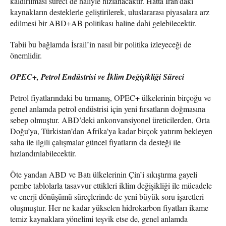
kaldırılması süreci de haliyle hızlanacaktır. Hatta İran’daki
kaynakların desteklerle geliştirilerek, uluslararası piyasalara arz
edilmesi bir ABD+AB politikası haline dahi gelebilecektir.
Tabii bu bağlamda İsrail’in nasıl bir politika izleyeceği de
önemlidir.
OPEC+, Petrol Endüstrisi ve İklim Değişikliği Süreci
Petrol fiyatlarındaki bu tırmanış, OPEC+ ülkelerinin birçoğu ve
genel anlamda petrol endüstrisi için yeni fırsatların doğmasına
sebep olmuştur. ABD’deki ankonvansiyonel üreticilerden, Orta
Doğu’ya, Türkistan’dan Afrika’ya kadar birçok yatırım bekleyen
saha ile ilgili çalışmalar güncel fiyatların da desteği ile
hızlandırılabilecektir.
Öte yandan ABD ve Batı ülkelerinin Çin’i sıkıştırma gayeli
pembe tablolarla tasavvur ettikleri iklim değişikliği ile mücadele
ve enerji dönüşümü süreçlerinde de yeni büyük soru işaretleri
oluşmuştur. Her ne kadar yükselen hidrokarbon fiyatları ikame
temiz kaynaklara yönelimi teşvik etse de, genel anlamda