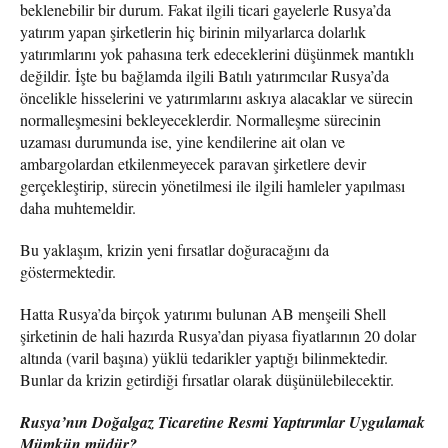
beklenebilir bir durum. Fakat ilgili ticari gayelerle Rusya’da
yatırım yapan şirketlerin hiç birinin milyarlarca dolarlık
yatırımlarını yok pahasına terk edeceklerini düşünmek mantıklı
değildir. İşte bu bağlamda ilgili Batılı yatırımcılar Rusya’da
öncelikle hisselerini ve yatırımlarını askıya alacaklar ve sürecin
normalleşmesini bekleyeceklerdir. Normalleşme sürecinin
uzaması durumunda ise, yine kendilerine ait olan ve
ambargolardan etkilenmeyecek paravan şirketlere devir
gerçekleştirip, sürecin yönetilmesi ile ilgili hamleler yapılması
daha muhtemeldir.
Bu yaklaşım, krizin yeni fırsatlar doğuracağını da
göstermektedir.
Hatta Rusya’da birçok yatırımı bulunan AB menşeili Shell
şirketinin de hali hazırda Rusya’dan piyasa fiyatlarının 20 dolar
altında (varil başına) yüklü tedarikler yaptığı bilinmektedir.
Bunlar da krizin getirdiği fırsatlar olarak düşünülebilecektir.
Rusya’nın Doğalgaz Ticaretine Resmi Yaptırımlar Uygulamak
Mümkün müdür?