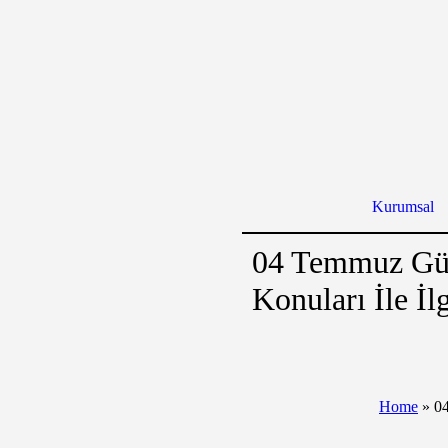
Kurumsal
04 Temmuz Gü
Konuları İle İl
Home
»
04