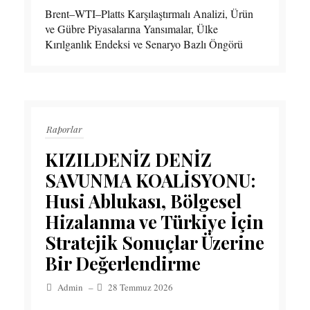
Brent–WTI–Platts Karşılaştırmalı Analizi, Ürün
ve Gübre Piyasalarına Yansımalar, Ülke
Kırılganlık Endeksi ve Senaryo Bazlı Öngörü
Raporlar
KIZILDENİZ DENİZ
SAVUNMA KOALİSYONU:
Husi Ablukası, Bölgesel
Hizalanma ve Türkiye İçin
Stratejik Sonuçlar Üzerine
Bir Değerlendirme
Admin
–
28 Temmuz 2026