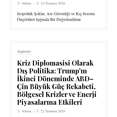
Admin
–
24 Temmuz 2026
Jeopolitik Şoklar, Arz Güvenliği ve Kış Sezonu
Öngörüleri Işığında Bir Değerlendirme
Raporlar
Kriz Diplomasisi Olarak
Dış Politika: Trump’ın
İkinci Döneminde ABD–
Çin Büyük Güç Rekabeti,
Bölgesel Krizler ve Enerji
Piyasalarına Etkileri
Admin
–
22 Temmuz 2026