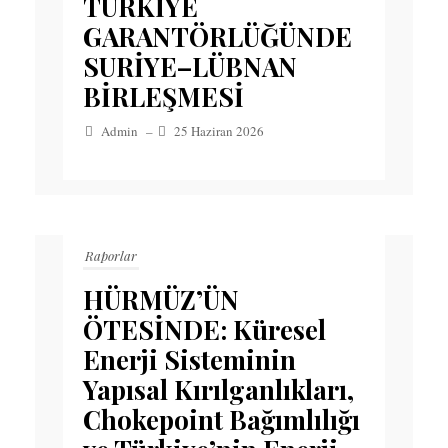
TÜRKİYE
GARANTÖRLÜĞÜNDE
SURİYE–LÜBNAN
BİRLEŞMESİ
Admin
–
25 Haziran 2026
Raporlar
HÜRMÜZ’ÜN
ÖTESİNDE: Küresel
Enerji Sisteminin
Yapısal Kırılganlıkları,
Chokepoint Bağımlılığı