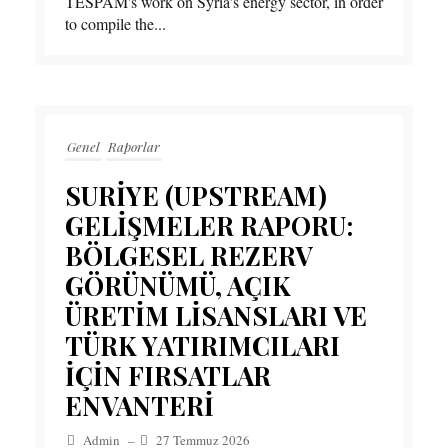
TESPAM's work on Syria's energy sector, in order
to compile the...
Genel
Raporlar
SURİYE (UPSTREAM)
GELİŞMELER RAPORU:
BÖLGESEL REZERV
GÖRÜNÜMÜ, AÇIK
ÜRETİM LİSANSLARI VE
TÜRK YATIRIMCILARI
İÇİN FIRSATLAR
ENVANTERİ
Admin
–
27 Temmuz 2026