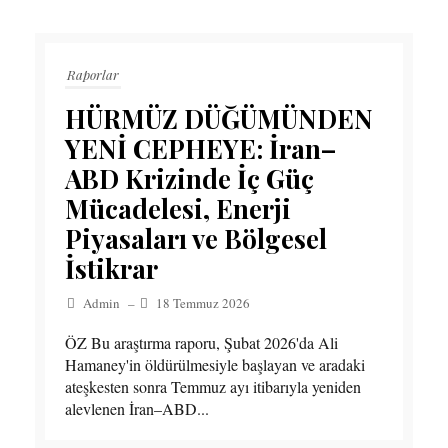
Raporlar
HÜRMÜZ DÜĞÜMÜNDEN
YENİ CEPHEYE: İran–
ABD Krizinde İç Güç
Mücadelesi, Enerji
Piyasaları ve Bölgesel
İstikrar
Admin
–
18 Temmuz 2026
ÖZ Bu araştırma raporu, Şubat 2026'da Ali
Hamaney'in öldürülmesiyle başlayan ve aradaki
ateşkesten sonra Temmuz ayı itibarıyla yeniden
alevlenen İran–ABD...