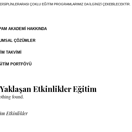
DISIPLINLERARASI ÇOKLU EĞITIM PROGRAMLARIMIZ DA ILGINIZI ÇEKEBILECEKTIR.
PAM AKADEMI HAKKINDA
UMSAL ÇÖZÜMLER
IM TAKVIMI
ĞITIM PORTFÖYÜ
Yaklaşan Etkinlikler Eğitim
thing found.
m Etkinlikler