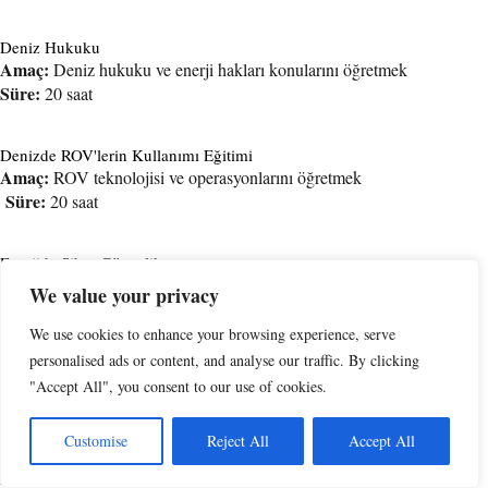
Deniz Hukuku
Amaç:
Deniz hukuku ve enerji hakları konularını öğretmek
Süre:
20 saat
Denizde ROV'lerin Kullanımı Eğitimi
Amaç:
ROV teknolojisi ve operasyonlarını öğretmek
Süre:
20 saat
Enerjide Siber Güvenlik
Amaç:
Enerji sistemlerinde siber güvenlik prensiplerini öğretmek
We value your privacy
Süre:
20 saat
We use cookies to enhance your browsing experience, serve
personalised ads or content, and analyse our traffic. By clicking
Enerji Alanında Çevre ve İş Güvenliği Eğitimi
"Accept All", you consent to our use of cookies.
Amaç:
İSG ve çevre koruma prensiplerini öğretmek
Süre:
20 saat
Customise
Reject All
Accept All
Madencilik Yazılımları SURPAC