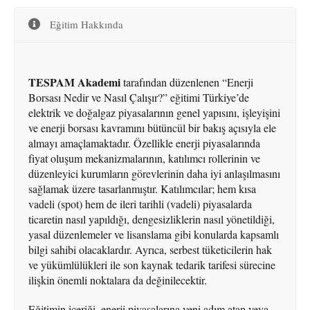
Eğitim Hakkında
TESPAM Akademi
tarafından düzenlenen “Enerji
Borsası Nedir ve Nasıl Çalışır?” eğitimi Türkiye’de
elektrik ve doğalgaz piyasalarının genel yapısını, işleyişini
ve enerji borsası kavramını bütüncül bir bakış açısıyla ele
almayı amaçlamaktadır. Özellikle enerji piyasalarında
fiyat oluşum mekanizmalarının, katılımcı rollerinin ve
düzenleyici kurumların görevlerinin daha iyi anlaşılmasını
sağlamak üzere tasarlanmıştır. Katılımcılar; hem kısa
vadeli (spot) hem de ileri tarihli (vadeli) piyasalarda
ticaretin nasıl yapıldığı, dengesizliklerin nasıl yönetildiği,
yasal düzenlemeler ve lisanslama gibi konularda kapsamlı
bilgi sahibi olacaklardır. Ayrıca, serbest tüketicilerin hak
ve yükümlülükleri ile son kaynak tedarik tarifesi sürecine
ilişkin önemli noktalara da değinilecektir.
Eğitimin içeriği, enerji piyasalarına yeni adım atan veya