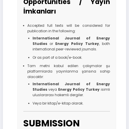
Opportunities / Yayın
İmkanları
Accepted full texts will be considered for
publication in the following:
International Journal of Energy
Studies
or
Energy Policy Turkey
, both
international peer-reviewed journals.
Or as part of a book/e-book.
Tam metni kabul edilen çalışmalar şu
platformlarda yayınlanma şansına sahip
olacaktır:
International Journal of Energy
Studies
veya
Energy Policy Turkey
isimli
uluslararası hakemli dergiler.
Veya bir kitap/e-kitap olarak.
SUBMISSION