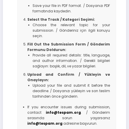
Save your file in PDF format. / Dosyanızı PDF
formatında kaydedin.
Select the Track / Kategori Seçimi:
Choose the relevant topic for your
submission. / Gönderiniz için ilgili konuyu
seçin.
Fill Out the Submission Form / Gönderim
Formunu Doldurun:
Provide all required details: title, language,
and author information. / Gerekli bilgileri
sağlayın: başlık, dil, ve yazar bilgileri.
Upload and Confirm / Yükleyin ve
Onaylayın:
Upload your file and submit it before the
deadline. / Dosyanızı yükleyin ve son teslim
tarihinden önce gönderin.
If you encounter issues during submission,
contact
info@tespam.org
. / Gönderim
sırasında sorun yaşarsanız
info@tespam.org
adresine başvurun.