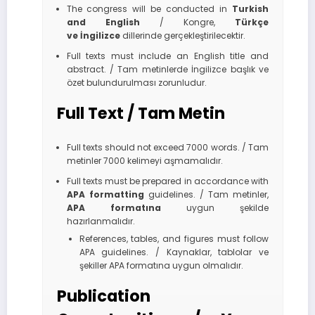
The congress will be conducted in
Turkish
and
English
/ Kongre,
Türkçe
ve
İngilizce
dillerinde gerçekleştirilecektir.
Full texts must include an English title and
abstract. / Tam metinlerde İngilizce başlık ve
özet bulundurulması zorunludur.
Full Text / Tam Metin
Full texts should not exceed 7000 words. / Tam
metinler 7000 kelimeyi aşmamalıdır.
Full texts must be prepared in accordance with
APA formatting
guidelines. / Tam metinler,
APA formatına
uygun şekilde
hazırlanmalıdır.
References, tables, and figures must follow
APA guidelines. / Kaynaklar, tablolar ve
şekiller APA formatına uygun olmalıdır.
Publication