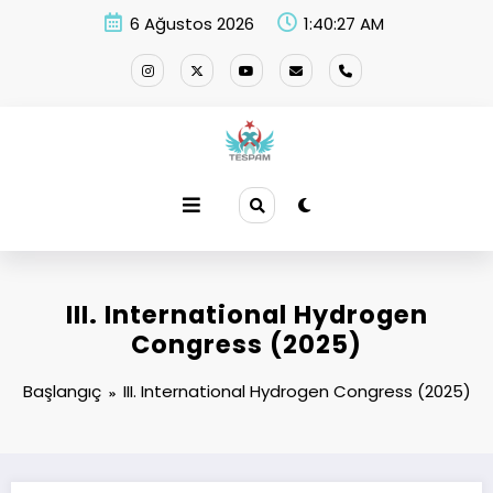
İçeriğe
6 Ağustos 2026
1:40:27 AM
atla
III. International Hydrogen
Congress (2025)
Başlangıç
III. International Hydrogen Congress (2025)