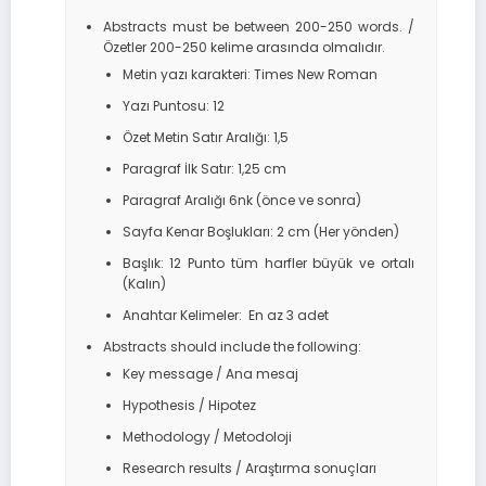
Abstracts must be between 200-250 words. /
Özetler 200-250 kelime arasında olmalıdır.
Metin yazı karakteri: Times New Roman
Yazı Puntosu: 12
Özet Metin Satır Aralığı: 1,5
Paragraf İlk Satır: 1,25 cm
Paragraf Aralığı 6nk (önce ve sonra)
Sayfa Kenar Boşlukları: 2 cm (Her yönden)
Başlık: 12 Punto tüm harfler büyük ve ortalı
(Kalın)
Anahtar Kelimeler: En az 3 adet
Abstracts should include the following:
Key message / Ana mesaj
Hypothesis / Hipotez
Methodology / Metodoloji
Research results / Araştırma sonuçları