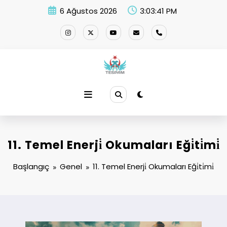
İçeriğe
6 Ağustos 2026
3:03:42 PM
atla
11. Temel Enerji̇ Okumaları Eği̇ti̇mi̇
Başlangıç
Genel
11. Temel Enerji̇ Okumaları Eği̇ti̇mi̇