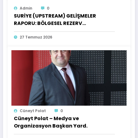
Admin
0
SURİYE (UPSTREAM) GELİŞMELER
RAPORU: BÖLGESEL REZERV
GÖRÜNÜMÜ, AÇIK ÜRETİM LİSANSLARI
VE TÜRK YATIRIMCILARI İÇİN FIRSATLAR
27 Temmuz 2026
ENVANTERİ
Cüneyt Polat
0
Cüneyt Polat – Medya ve
Organizasyon Başkan Yard.