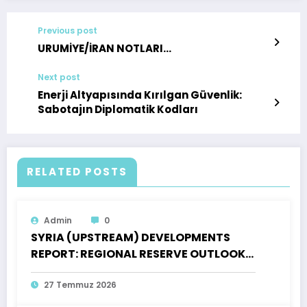
Previous post
URUMİYE/İRAN NOTLARI…
Next post
Enerji Altyapısında Kırılgan Güvenlik:
Sabotajın Diplomatik Kodları
RELATED POSTS
Admin
0
SYRIA (UPSTREAM) DEVELOPMENTS
REPORT: REGIONAL RESERVE OUTLOOK,
OPEN PRODUCTION LICENSES AND AN
INVENTORY OF OPPORTUNITIES FOR
27 Temmuz 2026
TURKISH INVESTORS