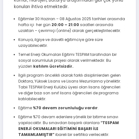
Kömür, Hidrojen, Batarya araştırmaları gibi çok yönlü
konuları ihtiva etmektedir.
Eğitimler 30 Haziran – 08 Ağustos 2025 tarihleri arasında
hafta içi her gün
20:00 – 21:00
saatleri arasında
uzaktan – çevrimiçi (online) olarak gerçekleştirilecektir.
Konuya, ilgiye ve davetli eğitimciye göre süre
uzayabilecektir.
Temel Enerji Okumaları Eğitimi TESPAM tarafından bir
sosyal sorumluluk projesi olarak verilmektedir. Bu
yüzden
katılım ücretsizdir.
İlgili program öncelikli olarak farklı disiplinlerden gelen
Doktora, Yüksek Lisans ve Lisans Mezunlarına yöneliktir.
Tabii TESPAM Enerji Kulübü üyesi olan lisans öğrencileri
ve diğer bazı son sınıf lisans öğrencileri de programa
katılabilecektir.
Eğitime
%70 devam zorunluluğu vardır
.
Eğitime %70 devam edenlere yönelik bir bitirme sınavı
yapılacaktır. Bu sınavdan başarılı olanlara
“TESPAM
ENERJİ OKUMALARI EĞİTİMİNİ BAŞARI İLE
TAMAMLAMIŞTIR”
ibareli bir sertifika verilecektir.