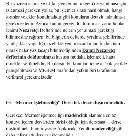
Bu yüzden atama ve istifa işlemlerinin migem’de yapılması için
izlenmesi gereken yollar, bu işlemler sırası nasıl olmalı, hangi
formlar ve ekler konulmalıdır gibi konuların detaylı anlatılması
gerekmektedir. Ayrıca kanun gereği doldurulması zorunlu olan
Nezaretçi
Daimi
Defteri’nde nelerin yer alması gerektiği
bilinmesine rağmen, bu bilgilerin defterde yeralma şekillerinde
yanlışlıklar yapıldığı, özellikle yeni mezunlar tarafından tam
Daimi Nezaretçi
olarak neler yazılacağı bilinmediğinden
defterinin doldurulması
hususu mutlaka işlenmeli, hatta
.
örnekler verilmelidir
Bu dersin bu konuları içine alacak şekilde
genişletilmesi ve MİGEM tarafından yetkin biri tarafından
verilmesi gerekmektedir.
“Mermer İşletmeciliği” Dersi tek derse düşürülmelidir.
madencilik
Gerekçe: Mermer işletmeciliği
alanında en az
konuyu içeren derslerden birisi olduğu için ders saati 1 derse
madenciliği
düşürülmeli, bunun yerine Açıkocak, Yeraltı
gibi
daha teferruatlı dersler eklenmelidir.