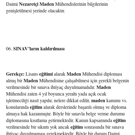
Nezaretçi
Maden
Daimi
Mühendislerinin bilgilerinin
genişletilmesi yerinde olacaktır.
SINAV’ların kaldırılması
Gerekçe:
eğitimi
Maden
Lisans
alarak
Mühendisi diploması
Maden
almış bir
Mühendisine çalışabilmesi için gerekli belgenin
Maden
verilmesinde bir sınava ihtiyaç duyulmamalıdır.
Mühendisi zaten 4 yıl boyunca yeraltı yada açık ocak
maden
işletmeciliği nasıl yapılır, nelere dikkat edilir,
kanunu vs.
eğitim
konularında
alarak derslerinde başarılı olmuş ve diploma
almaya hak kazanmıştır. Böyle bir sınavla belge verme durumu
eğitim
diplomasına kısıtlama getirmektedir. Kanun kapsamında
eğitim
verilmesinde bir sıkıntı yok ancak
sonrasında bir sınava
ihtiyaç duyulmaması gerekmektedir. Böyle bir durum Daimi