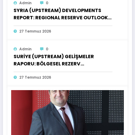
Admin
0
SYRIA (UPSTREAM) DEVELOPMENTS
REPORT: REGIONAL RESERVE OUTLOOK,
OPEN PRODUCTION LICENSES AND AN
INVENTORY OF OPPORTUNITIES FOR
27 Temmuz 2026
TURKISH INVESTORS
Admin
0
SURİYE (UPSTREAM) GELİŞMELER
RAPORU: BÖLGESEL REZERV
GÖRÜNÜMÜ, AÇIK ÜRETİM LİSANSLARI
VE TÜRK YATIRIMCILARI İÇİN FIRSATLAR
27 Temmuz 2026
ENVANTERİ