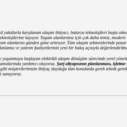
l yakıtlarla karşılanan ulaşım ihtiyacı, batarya teknolojileri başta olm
 teknolojilerine kayıyor. Yaşam alanlarımız için çok daha temiz, modern
lanım alanlarını günden güne artırıyor. Tüm ulaşım
sekmenlerinde
pazar 
planlama ve yatırım faaliyetlerinin yeni bir bakış açısıyla değerlendirilm
yaşanmaya başlayan elektrikli ulaşım dönüşüm sürecinde yerel yönetim
aşamalarında yardımcı oluyoruz.
Şarj altyapısının planlanması, işletme s
gibi müşterilerimizin ihtiyaç duyduğu tüm konularda gerek teknik gerek
i sunuyoruz.