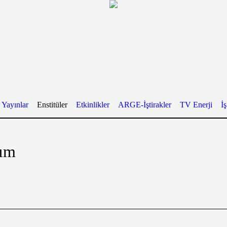
Yayınlar
Enstitüler
Etkinlikler
ARGE-İştirakler
TV Enerji
İ
şım