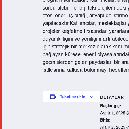
sürdürülebilir enerji teknolojilerindeki 
ötesi enerji iş birliği, altyapı geliştirm
yapılacaktır.Katılımcılar, meslektaşla
projeler keşfetme fırsatından yararlan
dayanıklılığını ve yeniliğini artırabile
için stratejik bir merkez olarak konum
bağlayan küresel enerji piyasalarındak
geçmişlerden gelen paydaşları bir aray
istikrarına katkıda bulunmayı hedeflem
Takvime ekle
DETAYLAR
Başlangıç:
Aralık 1, 2025 
Bitiş:
Aralık 2, 2025 