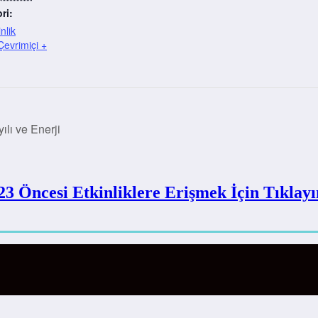
ri:
nlik
(Çevrimiçi +
ılı ve Enerji
23 Öncesi Etkinliklere Erişmek İçin Tıklayı