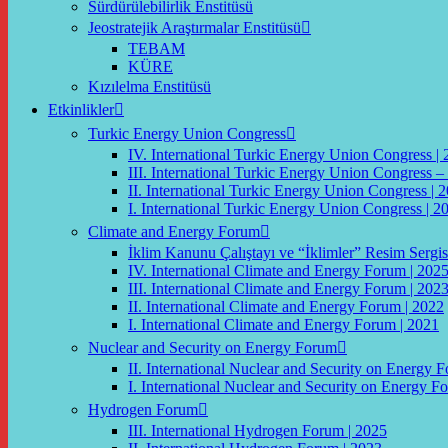
Sürdürülebilirlik Enstitüsü
Jeostratejik Araştırmalar Enstitüsü
TEBAM
KÜRE
Kızılelma Enstitüsü
Etkinlikler
Turkic Energy Union Congress
IV. International Turkic Energy Union Congress |
III. International Turkic Energy Union Congress –
II. International Turkic Energy Union Congress | 
I. International Turkic Energy Union Congress | 2
Climate and Energy Forum
İklim Kanunu Çalıştayı ve “İklimler” Resim Sergis
IV. International Climate and Energy Forum | 202
III. International Climate and Energy Forum | 202
II. International Climate and Energy Forum | 2022
I. International Climate and Energy Forum | 2021
Nuclear and Security on Energy Forum
II. International Nuclear and Security on Energy 
I. International Nuclear and Security on Energy F
Hydrogen Forum
III. International Hydrogen Forum | 2025