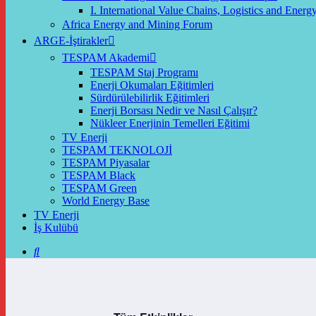
I. International Value Chains, Logistics and Ener
Africa Energy and Mining Forum
ARGE-İştirakler
TESPAM Akademi
TESPAM Staj Programı
Enerji Okumaları Eğitimleri
Sürdürülebilirlik Eğitimleri
Enerji Borsası Nedir ve Nasıl Çalışır?
Nükleer Enerjinin Temelleri Eğitimi
TV Enerji
TESPAM TEKNOLOJİ
TESPAM Piyasalar
TESPAM Black
TESPAM Green
World Energy Base
TV Enerji
İş Kulübü