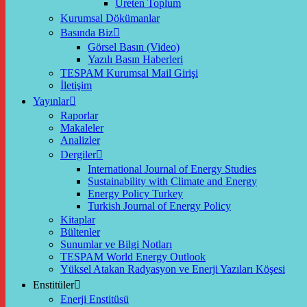
Üreten Toplum
Kurumsal Dökümanlar
Basında Biz
Görsel Basın (Video)
Yazılı Basın Haberleri
TESPAM Kurumsal Mail Girişi
İletişim
Yayınlar
Raporlar
Makaleler
Analizler
Dergiler
International Journal of Energy Studies
Sustainability with Climate and Energy
Energy Policy Turkey
Turkish Journal of Energy Policy
Kitaplar
Bültenler
Sunumlar ve Bilgi Notları
TESPAM World Energy Outlook
Yüksel Atakan Radyasyon ve Enerji Yazıları Köşesi
Enstitüler
Enerji Enstitüsü