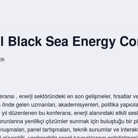
nal Black Sea Energy C
:00
eransı , enerji sektöründeki en son gelişmeler, fırsatlar 
 önde gelen uzmanları, akademisyenleri, politika yapıcılar
r yıl düzenlenen bu konferans, enerji alanındaki etkili sesle
runlarına yenilikçi çözümler sunmak için buluştuğu bir p
onuşmaları, panel tartışmaları, teknik sunumlar ve interakt
i güvenliği, yenilenebilir enerji kaynaklarının geliştirilm