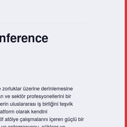
onference
ve zorluklar üzerine derinlemesine
ı ve sektör profesyonellerini bir
rin uluslararası iş birliğini teşvik
latform olarak kendini
if atölye çalışmalarını içeren güçlü bir
esi ve entegrasyonu, nükleer ve