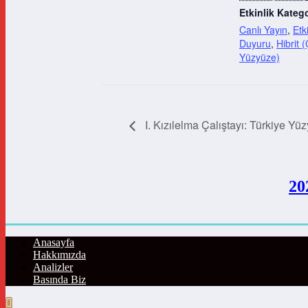
Etkinlik Katego
Canlı Yayın
,
Etki
Duyuru
,
Hibrit 
Yüzyüze)
I. Kızılelma Çalıştayı: Türkiye Yüzy
20
Anasayfa
Hakkımızda
Analizler
Basında Biz