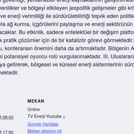
yenilikler ve bölgeyi etkileyen jeopolitik gelişmeler gibi kri
e ve enerji verimliliği ile sürdürülebilirliği teşvik eden poli
rıyla ağ kurma, içgörülerini paylaşma ve enerji sektörünün
acaklar. Bu etkinlik, sadece entelektüel bir değişim plat
cek pratik çözümler için de bir katalizör görevi görmektedir
u, konferansın önemini daha da artırmaktadır. Bölgenin A
i potansiyel oyuncu rolü vurgulanmaktadır. III. Uluslarara
a getirerek, bölgesel ve küresel enerji sistemlerinin sü
ektedir.
MEKAN
Online
TV Enerji Youtube
+
@ 08:00
Google Haritalar
Mekan sitesine git
@ 17:00