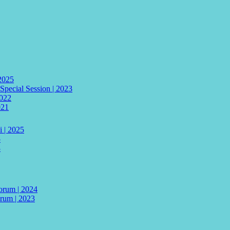
 2025
 Special Session | 2023
2022
021
i | 2025
5
3
Forum | 2024
orum | 2023