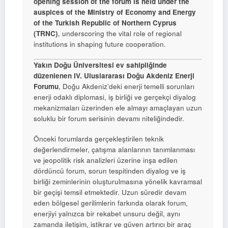
opening session of the forum is held under the
auspices of the Ministry of Economy and Energy
of the Turkish Republic of Northern Cyprus
(TRNC)
, underscoring the vital role of regional
institutions in shaping future cooperation.
Yakın Doğu Üniversitesi ev sahipliğinde
düzenlenen IV. Uluslararası Doğu Akdeniz Enerji
Forumu
, Doğu Akdeniz’deki enerji temelli sorunları
enerji odaklı diplomasi, iş birliği ve gerçekçi diyalog
mekanizmaları üzerinden ele almayı amaçlayan uzun
soluklu bir forum serisinin devamı niteliğindedir.
Önceki forumlarda gerçekleştirilen teknik
değerlendirmeler, çatışma alanlarının tanımlanması
ve jeopolitik risk analizleri üzerine inşa edilen
dördüncü forum, sorun tespitinden diyalog ve iş
birliği zeminlerinin oluşturulmasına yönelik kavramsal
bir geçişi temsil etmektedir. Uzun süredir devam
eden bölgesel gerilimlerin farkında olarak forum,
enerjiyi yalnızca bir rekabet unsuru değil, aynı
zamanda iletişim, istikrar ve güven artırıcı bir araç