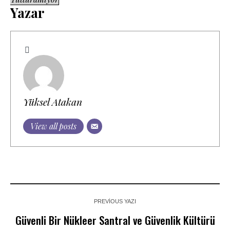
Yazar
Yüksel Atakan
View all posts
PREVIOUS YAZI
Güvenli Bir Nükleer Santral ve Güvenlik Kültürü