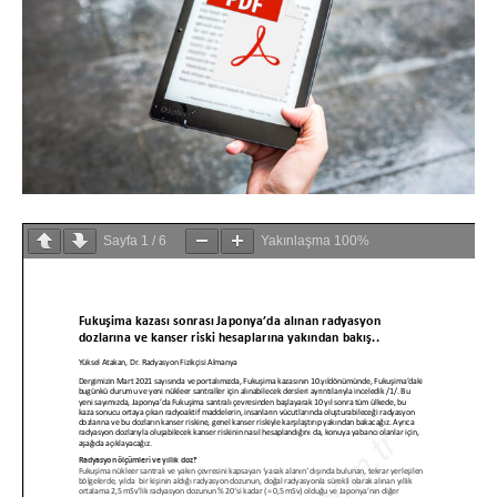
Sayfa
1
/
6
Yakınlaşma
100%