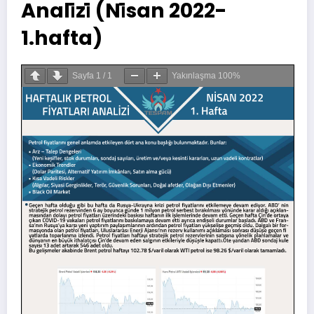
Anali̇zi̇ (Ni̇san 2022-
1.hafta)
Sayfa
1
/
1
Yakınlaşma
100%