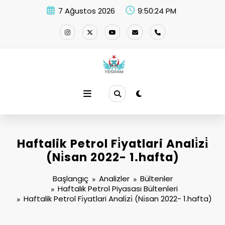
İçeriğe
7 Ağustos 2026
9:50:25 PM
atla
Haftalik Petrol Fi̇yatlari Anali̇zi̇
(Ni̇san 2022- 1.hafta)
Başlangıç
Analizler
Bültenler
Haftalık Petrol Piyasası Bültenleri
Haftalik Petrol Fi̇yatlari Anali̇zi̇ (Ni̇san 2022- 1.hafta)