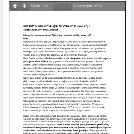
Sayfa
1
/
6
Yakınlaşma
100%