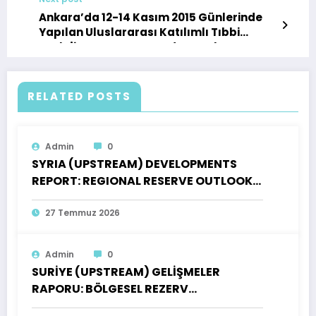
Ankara’da 12-14 Kasım 2015 Günlerinde
Yapılan Uluslararası Katılımlı Tıbbi
Jeoloji Sempozyumumdan Notlar
RELATED POSTS
Admin
0
SYRIA (UPSTREAM) DEVELOPMENTS
REPORT: REGIONAL RESERVE OUTLOOK,
OPEN PRODUCTION LICENSES AND AN
INVENTORY OF OPPORTUNITIES FOR
27 Temmuz 2026
TURKISH INVESTORS
Admin
0
SURİYE (UPSTREAM) GELİŞMELER
RAPORU: BÖLGESEL REZERV
GÖRÜNÜMÜ, AÇIK ÜRETİM LİSANSLARI