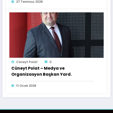
VE TÜRK YATIRIMCILARI İÇİN FIRSATLAR
27 Temmuz 2026
ENVANTERİ
Cüneyt Polat
0
Cüneyt Polat – Medya ve
Organizasyon Başkan Yard.
11 Ocak 2026