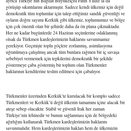
ayrıca Türkiye’nin Bağdat Büyükelçisi Fatih Yıldız’la da
görüşüp sıkıntılarını aktarmıştır. Sadece kendi ülkemiz için değil
demokratik tüm toplumlar için talep ettiğimiz sandık güvenliği ve
oyların doğru sayımı Kerkük gibi ülkemiz, toplumumuz ve bölge
için çok önemli olan bir şehirde daha da ön plana çıkmaktadır.
Her ne kadar bugünlerde 24 Haziran seçimlerine odaklanmış
olsak da Türkmen kardeşlerimizin haklarını savunmamız
gerekiyor. Geçmişte toplu göçlere zorlanmış, asimilasyona
uğratılmaya çalışılmış ancak tüm bunlara rağmen bir iç savaşa
sebebiyet vermemek için tepkilerini demokratik bir şekilde
göstermeye çaba göstermiş bir toplum olan Türkmenler
haklarının kendilerine teslim edilmesi için çabalıyor.
Türkmenler üzerinden Kerkük’te kurulacak bir komplo sadece
Türkmenleri ve Kerkük’ü değil ülkenin tamamını içine alacak bir
ateşe sebep olacaktır. Stabil ve güvenli Irak her zaman
Türkiye’nin lehinedir ve bunun sağlanması için de bölgedeki
ağırlığını kullanarak Türkmen kardeşlerimizin haklarını
savunmalıdır. Hem kardeşlerimizin hakları hem de ülkemizin