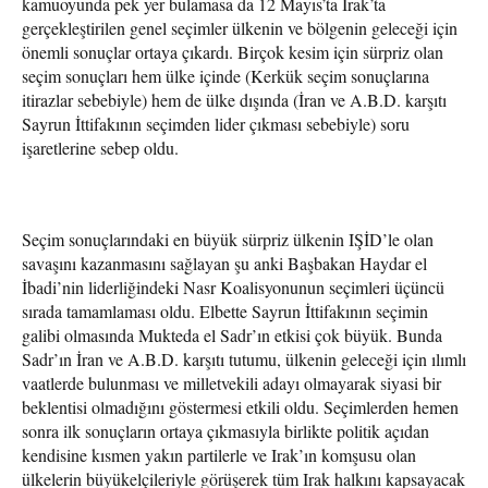
kamuoyunda pek yer bulamasa da 12 Mayıs’ta Irak’ta
gerçekleştirilen genel seçimler ülkenin ve bölgenin geleceği için
önemli sonuçlar ortaya çıkardı. Birçok kesim için sürpriz olan
seçim sonuçları hem ülke içinde (Kerkük seçim sonuçlarına
itirazlar sebebiyle) hem de ülke dışında (İran ve A.B.D. karşıtı
Sayrun İttifakının seçimden lider çıkması sebebiyle) soru
işaretlerine sebep oldu.
Seçim sonuçlarındaki en büyük sürpriz ülkenin IŞİD’le olan
savaşını kazanmasını sağlayan şu anki Başbakan Haydar el
İbadi’nin liderliğindeki Nasr Koalisyonunun seçimleri üçüncü
sırada tamamlaması oldu. Elbette Sayrun İttifakının seçimin
galibi olmasında Mukteda el Sadr’ın etkisi çok büyük. Bunda
Sadr’ın İran ve A.B.D. karşıtı tutumu, ülkenin geleceği için ılımlı
vaatlerde bulunması ve milletvekili adayı olmayarak siyasi bir
beklentisi olmadığını göstermesi etkili oldu. Seçimlerden hemen
sonra ilk sonuçların ortaya çıkmasıyla birlikte politik açıdan
kendisine kısmen yakın partilerle ve Irak’ın komşusu olan
ülkelerin büyükelçileriyle görüşerek tüm Irak halkını kapsayacak