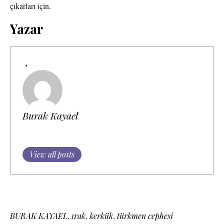
çıkarları için.
Yazar
Burak Kayael
View all posts
BURAK KAYAEL
,
ırak
,
kerkük
,
türkmen cephesi