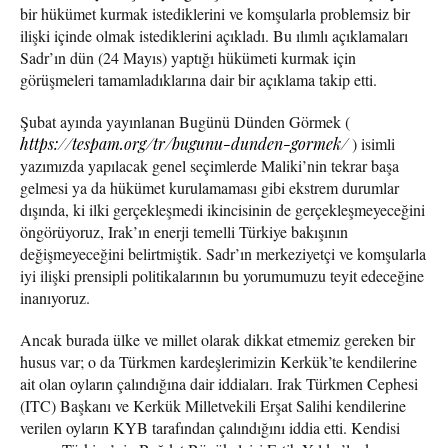
bir hükümet kurmak istediklerini ve komşularla problemsiz bir
ilişki içinde olmak istediklerini açıkladı. Bu ılımlı açıklamaları
Sadr’ın dün (24 Mayıs) yaptığı hükümeti kurmak için
görüşmeleri tamamladıklarına dair bir açıklama takip etti.
Şubat ayında yayınlanan Bugünü Dünden Görmek (
https://tespam.org/tr/bugunu-dunden-gormek/
) isimli
yazımızda yapılacak genel seçimlerde Maliki’nin tekrar başa
gelmesi ya da hükümet kurulamaması gibi ekstrem durumlar
dışında, ki ilki gerçekleşmedi ikincisinin de gerçekleşmeyeceğini
öngörüyoruz, Irak’ın enerji temelli Türkiye bakışının
değişmeyeceğini belirtmiştik. Sadr’ın merkeziyetçi ve komşularla
iyi ilişki prensipli politikalarının bu yorumumuzu teyit edeceğine
inanıyoruz.
Ancak burada ülke ve millet olarak dikkat etmemiz gereken bir
husus var; o da Türkmen kardeşlerimizin Kerkük’te kendilerine
ait olan oyların çalındığına dair iddiaları. Irak Türkmen Cephesi
(ITC) Başkanı ve Kerkük Milletvekili Erşat Salihi kendilerine
verilen oyların KYB tarafından çalındığını iddia etti. Kendisi