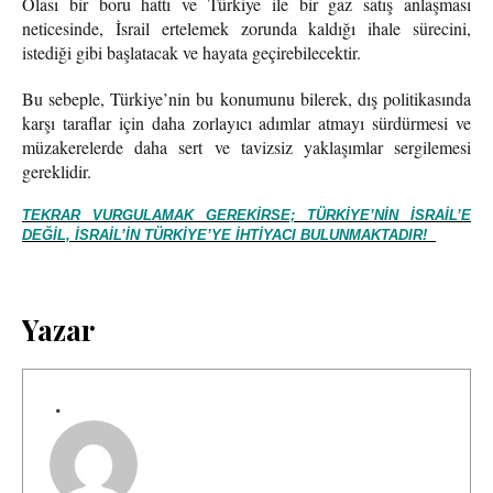
Olası bir boru hattı ve Türkiye ile bir gaz satış anlaşması
neticesinde, İsrail ertelemek zorunda kaldığı ihale sürecini,
istediği gibi başlatacak ve hayata geçirebilecektir.
Bu sebeple, Türkiye’nin bu konumunu bilerek, dış politikasında
karşı taraflar için daha zorlayıcı adımlar atmayı sürdürmesi ve
müzakerelerde daha sert ve tavizsiz yaklaşımlar sergilemesi
gereklidir.
TEKRAR VURGULAMAK GEREKIRSE; TÜRKIYE’NIN İSRAIL’E
DEĞIL, İSRAIL’IN TÜRKIYE’YE IHTIYACI BULUNMAKTADIR!
Yazar