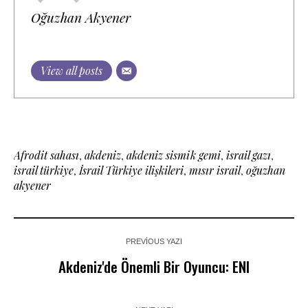
Oğuzhan Akyener
View all posts
Afrodit sahası
,
akdeniz
,
akdeniz sismik gemi
,
israil gazı
,
israil türkiye
,
İsrail Türkiye ilişkileri
,
mısır israil
,
oğuzhan
akyener
PREVIOUS YAZI
Akdeniz'de Önemli Bir Oyuncu: ENI