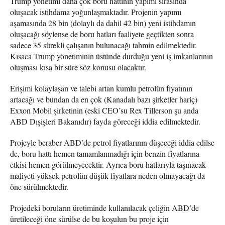
Trump yönetimi daha çok boru hattının yapımı sırasında
oluşacak istihdama yoğunlaşmaktadır. Projenin yapımı
aşamasında 28 bin (dolaylı da dahil 42 bin) yeni istihdamın
oluşacağı söylense de boru hatları faaliyete geçtikten sonra
sadece 35 sürekli çalışanın bulunacağı tahmin edilmektedir.
Kısaca Trump yönetiminin üstünde durduğu yeni iş imkanlarının
oluşması kısa bir süre söz konusu olacaktır.
Erişimi kolaylaşan ve talebi artan kumlu petrolün fiyatının
artacağı ve bundan da en çok (Kanadalı bazı şirketler hariç)
Exxon Mobil şirketinin (eski CEO’su Rex Tillerson şu anda
ABD Dışişleri Bakanıdır) fayda göreceği iddia edilmektedir.
Projeyle beraber ABD’de petrol fiyatlarının düşeceği iddia edilse
de, boru hattı hemen tamamlanmadığı için benzin fiyatlarına
etkisi hemen görülmeyecektir. Ayrıca boru hatlarıyla taşınacak
maliyeti yüksek petrolün düşük fiyatlara neden olmayacağı da
öne sürülmektedir.
Projedeki boruların üretiminde kullanılacak çeliğin ABD’de
üretileceği öne sürülse de bu koşulun bu proje için