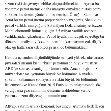
sızıntı riski de çevreye tehlike oluşturabilmektedir. Ayrıca bu
yöntemle petrol üretmek daha maliyetli olmaktadır. Bazı petrol
şirketleri bu üretim yöntemini terketmişir. Örneğin Statoil ve
Total bu tür petrol üretim projelerinden vazgeçmiş, Shell kumlu
petrol varlıklarının çoğunu 8.5 milyon Dolara satmış ve Exxon
Mobil ekonomik bulmadığı için 3.5 milyar varillik rezervini
varlıklarından çıkartmıştır. Petrol fiyatlarının düşük seyrettiği bir
dönemde, maliyeti yüksek bu petrolün kar marjının çok düşük
olacağı hatta zarar edebileceği riski de bulunmaktadır.
Kanada açısından düşünüldüğünde maliyeti yüksek, uluslararası
piyasaları ulaşımı kısıtlı “kirli” petrolünü en büyük müşterisi
ABD’ye satması avantajlı görünmektedir. Ancak projenin 8
milyar dolar maliyetininin büyük bir bölümüne Kanadalı
şirketin katlanması (dolayısıyla riskin büyük bir bölümünü
üstlenmesi) ve Kanada’nın 2015 Paris iklim anlaşmasında söz
verdiği sera gazı salınımını düşürme taahhüdüne yerine
getirmede zora düşeceği de unutulmamalıdır.
Altyapı yatırımlarıyla ekonomik büyümeyi artırmayı hedefleyen