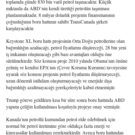
toplamda günde 830 bin varil petrol taşınacaktır. Küçük
miktarda da ABD’nin kendi ürettiği petrolün taşınması
planlanmaktadır. 8 milyar dolarlık projenin finansmanının
çoğunluğunu boru hattının sahibi TransCanada şirketi
karşılayacaktır.
Keystone XL boru hattı projesinin Orta Doğu petrollerine olan
bağımlılığın azaltacağı, petrol fiyatlarını düşüreceği, 28 bin yeni
iş imkanını oluşturacağı gibi bazı avantajları olduğu öne
sürülmektedir. Söz konusu proje 2010 yılında Obama’nın önüne
gelmiş ve kendisi EPA’nın (Çevre Koruma Kurumu) tavsiyesine
uyarak söz konusu projenin petrol fiyatlarını düşürmeyeceği,
uzun dönemli istihdam oluşturmayacağı ve enerjide dışa
bağımlılığı azaltmayacağı gerekçeleriyle kabul etmemiştir.
Trump göreve geldikten kısa bir süre sonra boru hattında ABD
yapımı çeliğin kullanılması koşuluyla projeye onay vermiştir.
Kanada’nın petrollü kumundan petrol elde edebilmek için
normal bir petrol üretimine göre oldukça fazla enerji ve
kimyasallar kullanılması gerekmektedir. Ayrıca boru hattından