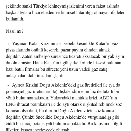
şeklinde sanki Türkiye lehineymiş izlenimi veren fakat aslında
başka algılara hizmet eden ve bilimsel tutarlılığı olmayan ifadeler
kullanıldı.
Nasıl mı?
Yaşanan Katar Krizinin asıl sebebi kesinlikle Katar’ın gaz
piyasalarında önünü keserek, pazar payını elinden almak
değildir. Zaten ambargo süresince ticareti aksatacak bir yaklaşım
da olmamıştır. Hatta Katar’ın ilgili şirketlerinde hissesi bulunan
bazı batılı firmalar bu süreçte yeni uzun vadeli gaz satış
anlaşmaları dahi imzalamışlardır.
Ayrıca Krizini Doğu Akdeniz’deki gaz üreticileri ile (ya da
potansiyel gaz üreticileri ile) ilişkilendirmenin hiç de tutarlı bir
yönü bulunmamaktadır. Yukarıdaki mantıkla krizi, ABD’nin
LNG ihracat politikaları ile dolaylı olarak ilişkiledirebilmek söz
konusu olsa dahi, bu durum Doğu Akdeniz için söz konusu
değildir. Çünkü öncelikle Doğu Akdeniz’de vurgulandığı gibi
ciddi bir ihraç potansiyeli bulunmamaktadır. Bu kapsamda ilgili
ülkeleri kısaca inceleyecek olursak;