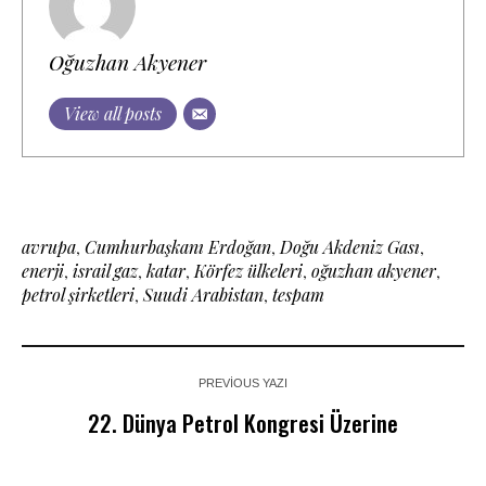
Oğuzhan Akyener
View all posts
avrupa
,
Cumhurbaşkanı Erdoğan
,
Doğu Akdeniz Gası
,
enerji
,
israil gaz
,
katar
,
Körfez ülkeleri
,
oğuzhan akyener
,
petrol şirketleri
,
Suudi Arabistan
,
tespam
PREVIOUS YAZI
22. Dünya Petrol Kongresi Üzerine