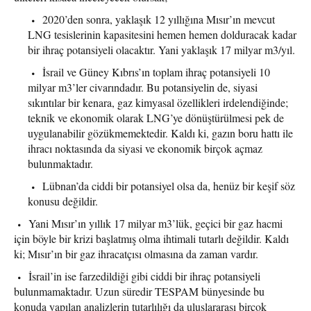
2020’den sonra, yaklaşık 12 yıllığına Mısır’ın mevcut
LNG tesislerinin kapasitesini hemen hemen dolduracak kadar
bir ihraç potansiyeli olacaktır. Yani yaklaşık 17 milyar m3/yıl.
İsrail ve Güney Kıbrıs’ın toplam ihraç potansiyeli 10
milyar m3’ler civarındadır. Bu potansiyelin de, siyasi
sıkıntılar bir kenara, gaz kimyasal özellikleri irdelendiğinde;
teknik ve ekonomik olarak LNG’ye dönüştürülmesi pek de
uygulanabilir gözükmemektedir. Kaldı ki, gazın boru hattı ile
ihracı noktasında da siyasi ve ekonomik birçok açmaz
bulunmaktadır.
Lübnan’da ciddi bir potansiyel olsa da, henüz bir keşif söz
konusu değildir.
Yani Mısır’ın yıllık 17 milyar m3’lük, geçici bir gaz hacmi
için böyle bir krizi başlatmış olma ihtimali tutarlı değildir. Kaldı
ki; Mısır’ın bir gaz ihracatçısı olmasına da zaman vardır.
İsrail’in ise farzedildiği gibi ciddi bir ihraç potansiyeli
bulunmamaktadır. Uzun süredir TESPAM bünyesinde bu
konuda yapılan analizlerin tutarlılığı da uluslararası birçok