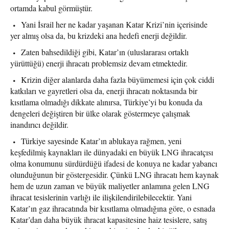
ortamda kabul görmüştür.
Yani İsrail her ne kadar yaşanan Katar Krizi’nin içerisinde
yer almış olsa da, bu krizdeki ana hedefi enerji değildir.
Zaten bahsedildiği gibi, Katar’ın (uluslararası ortaklı
yürüttüğü) enerji ihracatı problemsiz devam etmektedir.
Krizin diğer alanlarda daha fazla büyümemesi için çok ciddi
katkıları ve gayretleri olsa da, enerji ihracatı noktasında bir
kısıtlama olmadığı dikkate alınırsa, Türkiye’yi bu konuda da
dengeleri değiştiren bir ülke olarak göstermeye çalışmak
inandırıcı değildir.
Türkiye sayesinde Katar’ın ablukaya rağmen, yeni
keşfedilmiş kaynakları ile dünyadaki en büyük LNG ihracatçısı
olma konumunu sürdürdüğü ifadesi de konuya ne kadar yabancı
olunduğunun bir göstergesidir. Çünkü LNG ihracatı hem kaynak
hem de uzun zaman ve büyük maliyetler anlamına gelen LNG
ihracat tesislerinin varlığı ile ilişkilendirilebilecektir. Yani
Katar’ın gaz ihracatında bir kısıtlama olmadığına göre, o esnada
Katar’dan daha büyük ihracat kapasitesine haiz tesislere, satış