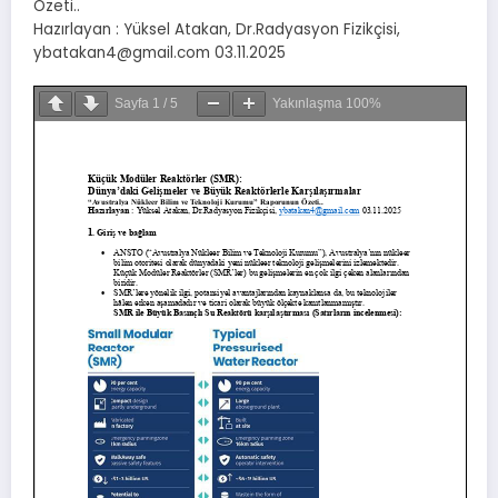
Özeti..
Hazırlayan : Yüksel Atakan, Dr.Radyasyon Fizikçisi,
ybatakan4@gmail.com 03.11.2025
Sayfa
1
/
5
Yakınlaşma
100%