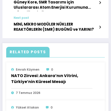
Güney Kore, SMR Tasarımı için
Uluslararası Atom Enerjisi Kurumuna
Güvenlik Teknik Raporu Sunuyor
Next post
MİNİ, MİKRO MODÜLER NÜKLEER
REAKTÖRLERİN (SMR) BUGÜNÜ ve YARINI?
RELATED POSTS
Emrah Küymen
0
NATO Zirvesi: Ankara’nın Vitrini,
Türkiye’nin Küresel Mesajı
7 Temmuz 2026
Yüksel Atakan
0