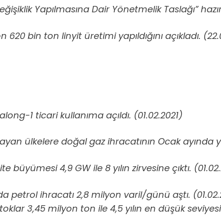
ğişiklik Yapılmasına Dair Yönetmelik Taslağı” hazır
 620 bin ton linyit üretimi yapıldığını açıkladı. (22.
ualong-1 ticari kullanıma açıldı. (01.02.2021)
an ülkelere doğal gaz ihracatının Ocak ayında yüzde
 büyümesi 4,9 GW ile 8 yılın zirvesine çıktı. (01.02
a petrol ihracatı 2,8 milyon varil/günü aştı. (01.02.
lar 3,45 milyon ton ile 4,5 yılın en düşük seviyesin