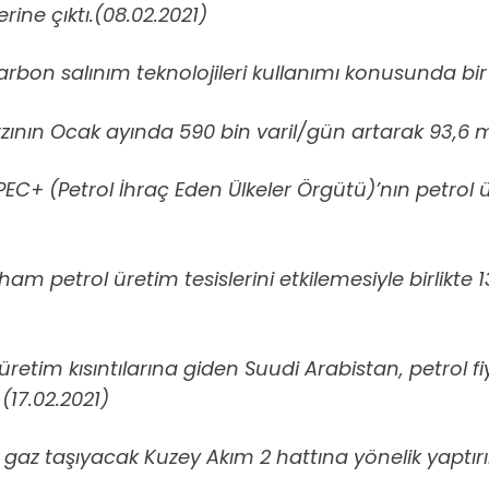
zerine çıktı.(08.02.2021)
on salınım teknolojileri kullanımı konusunda bir 
 arzının Ocak ayında 590 bin varil/gün artarak 93,6 
PEC+ (Petrol İhraç Eden Ülkeler Örgütü)’nın petrol ür
am petrol üretim tesislerini etkilemesiyle birlikte
 üretim kısıntılarına giden Suudi Arabistan, petrol f
(17.02.2021)
gaz taşıyacak Kuzey Akım 2 hattına yönelik yaptı