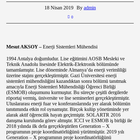
18 Nisan 2019
By
admin
0
Mesut AKSOY –
Enerji Sistemleri Mühendisi
1994 Antalya doğumludur. Lise eğitimini AOSB Mesleki ve
Teknik Anadolu lisesinde Elektrik-Elektronik bölümünde
tamamlamıştır. Lise döneminde Almanya’da enerji verimliliği
üzerine stajını gerçekleştirmiştir. Gazi Üniversitesi enerji
sistemleri mühendisliğini kazandıktan sonra bölümü tanıtmak
amacıyla Enerji Sistemleri Mühendisliği Öğrenci Birliği
(ESMOB) oluşumunu kurmuştur. Bu süreçte çeşitli dergilerde
röportaj vermiş, üniversite ve lise seminerleri gerçekleştirmiştir.
Uluslararası enerji fuar ve konferanslarında yer alarak bölümün
tanıtımında etkin rol oynamıştır. Birçok kulüp yönetiminde yer
alarak aktif öğrencilik hayatı geçirmiştir. SOLARTR 2016
danışma kurulunda görev almıştır. ICCI ve ESMOB iş birliği ile
2018 yılında ilk defa gerçekleştirilen Generation – X
programının proje koordinatörlüğünü yürütmüştür. 2019 yılı
Generation – X programının proje koordinatörlüğünü