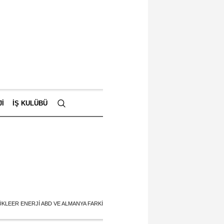
JI
İŞ KULÜBÜ
KLEER ENERJİ ABD VE ALMANYA FARKI