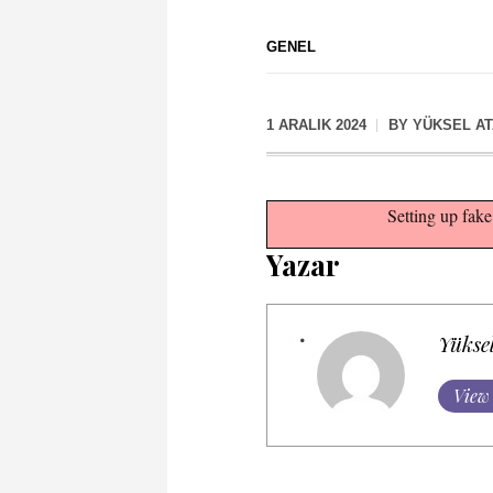
GENEL
1 ARALIK 2024
BY
YÜKSEL A
Setting up fake
Yazar
Yükse
View 