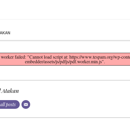
TAKAN
 worker failed: "Cannot load script at: https://www.tespam.org/wp-cont
embedder/assets/js/pdfjs/pdf.worker.min.js".
l Atakan
all posts