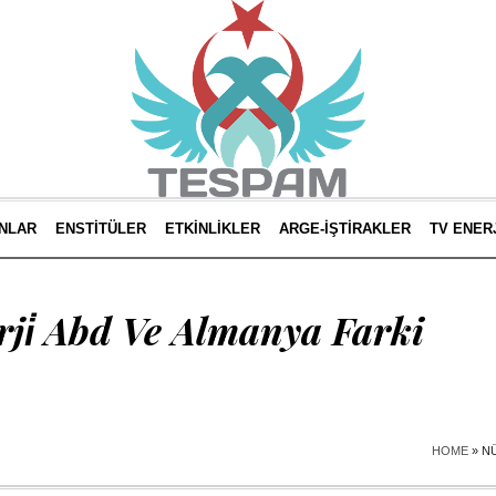
INLAR
ENSTITÜLER
ETKINLIKLER
ARGE-İŞTIRAKLER
TV ENER
ji̇ Abd Ve Almanya Farki
HOME
»
NÜ