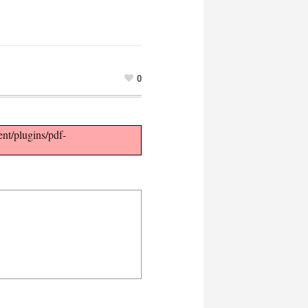
0
ent/plugins/pdf-