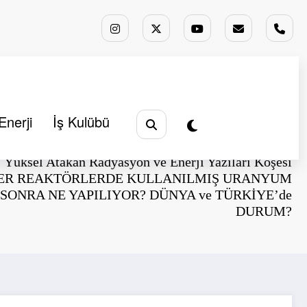
Enerji
İş Kulübü
Başlangıç
Analizler
Yüksel Atakan Radyasyon ve Enerji Yazıları Köşesi
ER REAKTÖRLERDE KULLANILMIŞ URANYUM
SONRA NE YAPILIYOR? DÜNYA ve TÜRKİYE’de
DURUM?