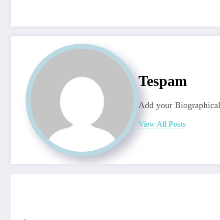
Tespam
Add your Biographical
View All Posts