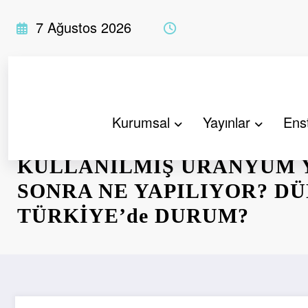
İçeriğe
7 Ağustos 2026
atla
Kurumsal
Yayınlar
Enst
NÜKLEER REAKTÖRLERD
KULLANILMIŞ URANYUM 
SONRA NE YAPILIYOR? DÜ
TÜRKİYE’de DURUM?