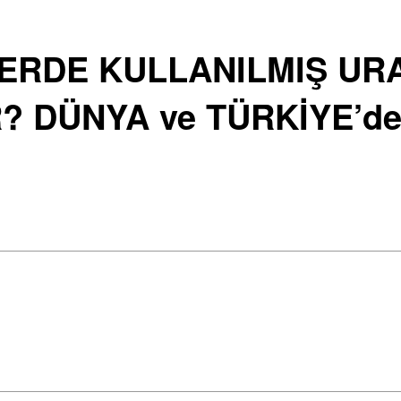
RDE KULLANILMIŞ URA
? DÜNYA ve TÜRKİYE’d