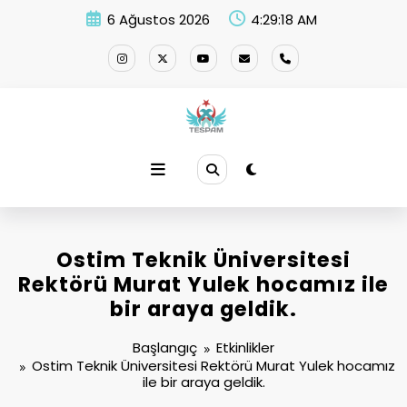
İçeriğe
6 Ağustos 2026
4:29:18 AM
atla
Ostim Teknik Üniversitesi
Rektörü Murat Yulek hocamız ile
bir araya geldik.
Başlangıç
Etkinlikler
Ostim Teknik Üniversitesi Rektörü Murat Yulek hocamız
ile bir araya geldik.