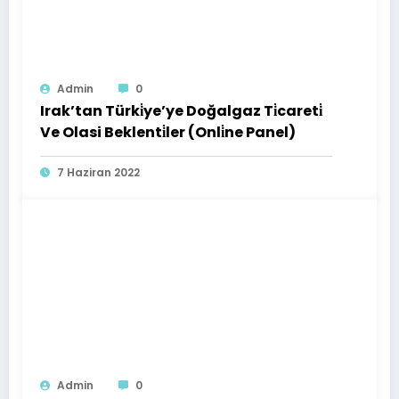
Admin
0
Irak’tan Türki̇ye’ye Doğalgaz Ti̇careti̇
Ve Olasi Beklenti̇ler (Onli̇ne Panel)
7 Haziran 2022
Admin
0