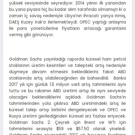
yüksek seviyesinde seyrediyor. 2014 yılının ilk yarısından
bu yana piyasa hiç bu kadar alım tarafında olmamıştı ki o
zaman iç savaş nedeniyle Libya’nın ihracatı yarıya inmiş,
DAEŞ Kuzey Irak’a ilerlemekteydi. OPEC yaptığı anlaşma
ile para yöneticilerine fiyatların artacağı garantisini
vermiş gibi görünüyor.
Goldman Sachs yayınladığı raporda küresel ham petrol
stoklarının üretim kesintileri ve talepteki artış nedeniyle
düşmeye devam etmesini beklediklerini; fakat ABD
stoklarında artış olabileceğinden de bahsedildi. Banka
2017 yılı için günlük 1.5 milyon varil artış tahminlerini aynı
tuttu ve bu rakamın ABD üretimi artışı ile aynı seviyede
olacağını beklendiklerini açıkladı. Goldman Sachs’ın
tahminlerinden yola çıkılırsa ABD üretimindeki artış ile
küresel talep artışı birbirini dengeleyecek ve OPEC ve
Rusya üretimi gerilediğinden küresel arz fazlası eriyecek.
Goldman Sachs 2. Çeyrek için Brent ve WTI için
tahminlerini sırasıyla $59 ve $57.50 olarak yineledi.