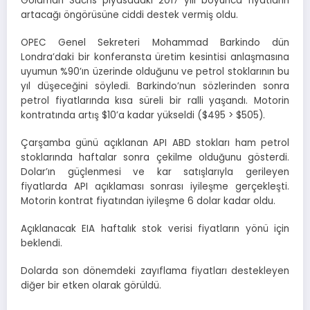
Goldman Sachs piyasadaki 2017 yılı boyunca fiyatların
artacağı öngörüsüne ciddi destek vermiş oldu.
OPEC Genel Sekreteri Mohammad Barkindo dün
Londra’daki bir konferansta üretim kesintisi anlaşmasına
uyumun %90’ın üzerinde olduğunu ve petrol stoklarının bu
yıl düşeceğini söyledi. Barkindo’nun sözlerinden sonra
petrol fiyatlarında kısa süreli bir ralli yaşandı. Motorin
kontratında artış $10’a kadar yükseldi ($495 > $505).
Çarşamba günü açıklanan API ABD stokları ham petrol
stoklarında haftalar sonra çekilme olduğunu gösterdi.
Dolar’ın güçlenmesi ve kar satışlarıyla gerileyen
fiyatlarda API açıklaması sonrası iyileşme gerçekleşti.
Motorin kontrat fiyatından iyileşme 6 dolar kadar oldu.
Açıklanacak EIA haftalık stok verisi fiyatların yönü için
beklendi.
Dolarda son dönemdeki zayıflama fiyatları destekleyen
diğer bir etken olarak görüldü.