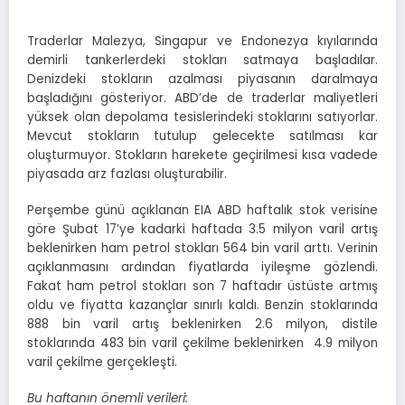
Traderlar Malezya, Singapur ve Endonezya kıyılarında
demirli tankerlerdeki stokları satmaya başladılar.
Denizdeki stokların azalması piyasanın daralmaya
başladığını gösteriyor. ABD’de de traderlar maliyetleri
yüksek olan depolama tesislerindeki stoklarını satıyorlar.
Mevcut stokların tutulup gelecekte satılması kar
oluşturmuyor. Stokların harekete geçirilmesi kısa vadede
piyasada arz fazlası oluşturabilir.
Perşembe günü açıklanan EIA ABD haftalık stok verisine
göre Şubat 17’ye kadarki haftada 3.5 milyon varil artış
beklenirken ham petrol stokları 564 bin varil arttı. Verinin
açıklanmasını ardından fiyatlarda iyileşme gözlendi.
Fakat ham petrol stokları son 7 haftadır üstüste artmış
oldu ve fiyatta kazançlar sınırlı kaldı. Benzin stoklarında
888 bin varil artış beklenirken 2.6 milyon, distile
stoklarında 483 bin varil çekilme beklenirken 4.9 milyon
varil çekilme gerçekleşti.
Bu haftanın önemli verileri: