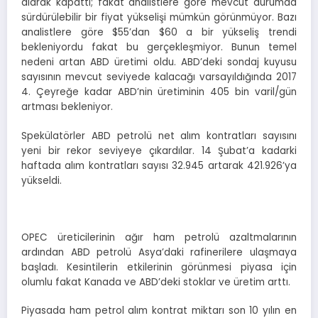
alarak kapattı; fakat analistlere göre mevcut durumda
sürdürülebilir bir fiyat yükselişi mümkün görünmüyor. Bazı
analistlere göre $55’dan $60 a bir yükseliş trendi
bekleniyordu fakat bu gerçekleşmiyor. Bunun temel
nedeni artan ABD üretimi oldu. ABD’deki sondaj kuyusu
sayısının mevcut seviyede kalacağı varsayıldığında 2017
4. Çeyreğe kadar ABD’nin üretiminin 405 bin varil/gün
artması bekleniyor.
Spekülatörler ABD petrolü net alım kontratları sayısını
yeni bir rekor seviyeye çıkardılar. 14 Şubat’a kadarki
haftada alım kontratları sayısı 32.945 artarak 421.926’ya
yükseldi.
OPEC üreticilerinin ağır ham petrolü azaltmalarının
ardından ABD petrolü Asya’daki rafinerilere ulaşmaya
başladı. Kesintilerin etkilerinin görünmesi piyasa için
olumlu fakat Kanada ve ABD’deki stoklar ve üretim arttı.
Piyasada ham petrol alım kontrat miktarı son 10 yılın en