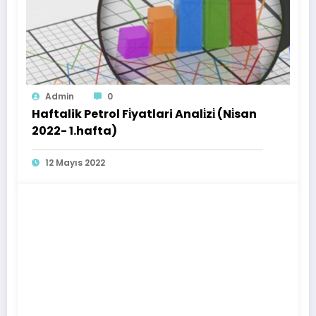
Admin
0
Haftalik Petrol Fi̇yatlari Anali̇zi̇ (Ni̇san
2022- 1.hafta)
12 Mayıs 2022