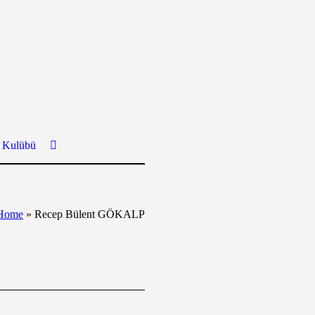
ş Kulübü
Home
»
Recep Bülent GÖKALP