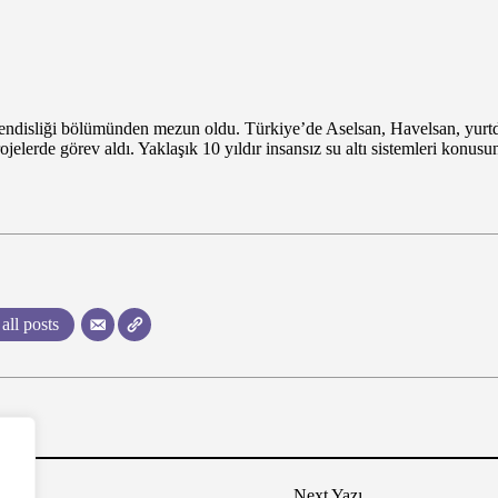
disliği bölümünden mezun oldu. Türkiye’de Aselsan, Havelsan, yurtd
jelerde görev aldı. Yaklaşık 10 yıldır insansız su altı sistemleri konus
all posts
Next Yazı