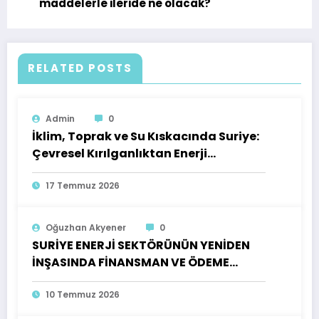
maddelerle ileride ne olacak?
RELATED POSTS
Admin
0
İklim, Toprak ve Su Kıskacında Suriye:
Çevresel Kırılganlıktan Enerji
Güvenliğine Bütüncül Bir Risk
Değerlendirmesi
17 Temmuz 2026
Oğuzhan Akyener
0
SURİYE ENERJİ SEKTÖRÜNÜN YENİDEN
İNŞASINDA FİNANSMAN VE ÖDEME
MİMARİSİ: ULUSLARARASI
KARŞILAŞTIRMALI DENEYİMLER IŞIĞINDA
10 Temmuz 2026
BİR DEĞERLENDİRME VE POLİTİKA