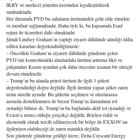
IKBY ve merkezi yönetim üzerinden legalleştirilerek
satılmaktadır.
Her durumda PYD bu sahaların üretiminden gelir elde etmekte
ve menfaat sağlamaktadır. Hatta öyle ki, bu kapsamda Esad
rejimi ile ticaretleri dahi olmaktadır.
Şimdi Lindsey Graham’ın yaptığı ziyaret dâhilinde alındığı iddia
edilen kararları değerlendirdiğimizde:
– Öncelikle Graham’ın ziyareti dâhilinde gündeme gelen
PYD’nin kontrolündeki alanlardaki üretimi arttırma fikri ve
çalışmaları Kasım ayından çok daha öncesine uzanan bir süreçte
devam etmektedir.
– Trump’ın bu alanda petrol üretimi ile ilgili 3 şirketi
değerlendirdiği doğru değildir. İlgili üretimi yapan şirket zaten
uzun süredir aynıdır. Bu şirketin seçilmesi ve uluslararası
areneda desteklenmesi ile bizzat Trump’ın damadının rol
oynadığı bilinse de, Trump’ın bu bağlamda aktif rol oynadığı ve
Exxon’a ısrarcı olduğu gerçekçi değildir. Böylesi riskli ve
ekonomik olarak tercih edilmeyecek bir bölge ile EXXON’un
ilgileniyor olabileceği de zaten mantıklı değildir.
Son günlerde gündeme geldiği üzere, Delta Crescant Energy