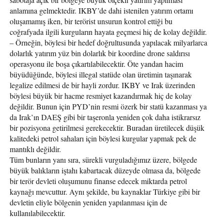
anlamına gelmektedir. IKBY’de dahi istenilen yatırım ortamı
oluşamamış iken, bir terörist unsurun kontrol ettiği bu
coğrafyada ilgili kurguların hayata geçmesi hiç de kolay değildir.
– Örneğin, böylesi bir hedef doğrultusunda yapılacak milyarlarca
dolarlık yatırım yüz bin dolarlık bir koordine drone saldırısı
operasyonu ile boşa çıkartılabilecektir. Öte yandan hacim
büyüdüğünde, böylesi illegal statüde olan üretimin taşınarak
legalize edilmesi de bir hayli zordur. IKBY ve Irak üzerinden
böylesi büyük bir hacme resmiyet kazandırmak hiç de kolay
değildir. Bunun için PYD’nin resmi özerk bir statü kazanması ya
da Irak’ın DAEŞ gibi bir taşeronla yeniden çok daha istikrarsız
bir pozisyona getirilmesi gerekecektir. Buradan üretilecek düşük
kalitedeki petrol sahaları için böylesi kurgular yapmak pek de
mantıklı değildir.
Tüm bunların yanı sıra, sürekli vurguladığımız üzere, bölgede
büyük balıkların iştahı kabartacak düzeyde olmasa da, bölgede
bir terör devleti oluşumunu finanse edecek miktarda petrol
kaynağı mevcuttur. Aynı şekilde, bu kaynaklar Türkiye gibi bir
devletin eliyle bölgenin yeniden yapılanması için de
kullanılabilecektir.