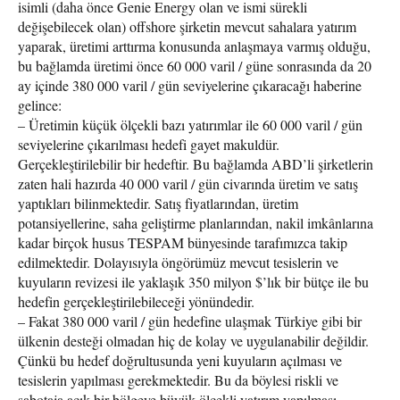
isimli (daha önce Genie Energy olan ve ismi sürekli
değişebilecek olan) offshore şirketin mevcut sahalara yatırım
yaparak, üretimi arttırma konusunda anlaşmaya varmış olduğu,
bu bağlamda üretimi önce 60 000 varil / güne sonrasında da 20
ay içinde 380 000 varil / gün seviyelerine çıkaracağı haberine
gelince:
– Üretimin küçük ölçekli bazı yatırımlar ile 60 000 varil / gün
seviyelerine çıkarılması hedefi gayet makuldür.
Gerçekleştirilebilir bir hedeftir. Bu bağlamda ABD’li şirketlerin
zaten hali hazırda 40 000 varil / gün civarında üretim ve satış
yaptıkları bilinmektedir. Satış fiyatlarından, üretim
potansiyellerine, saha geliştirme planlarından, nakil imkânlarına
kadar birçok husus TESPAM bünyesinde tarafımızca takip
edilmektedir. Dolayısıyla öngörümüz mevcut tesislerin ve
kuyuların revizesi ile yaklaşık 350 milyon $’lık bir bütçe ile bu
hedefin gerçekleştirilebileceği yönündedir.
– Fakat 380 000 varil / gün hedefine ulaşmak Türkiye gibi bir
ülkenin desteği olmadan hiç de kolay ve uygulanabilir değildir.
Çünkü bu hedef doğrultusunda yeni kuyuların açılması ve
tesislerin yapılması gerekmektedir. Bu da böylesi riskli ve
sabotaja açık bir bölgeye büyük ölçekli yatırım yapılması