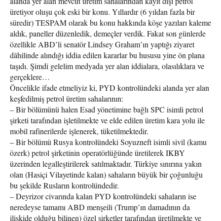
alanda yer alan mevcut üretim sahalarından kayıt dışı petrol
üretiyor oluşu çok eski bir konu. Yıllardır (6 yıldan fazla bir
süredir) TESPAM olarak bu konu hakkında köşe yazıları kaleme
aldık, paneller düzenledik, demeçler verdik. Fakat son günlerde
özellikle ABD’li senatör Lindsey Graham’ın yaptığı ziyaret
dâhilinde alındığı iddia edilen kararlar bu hususu yine ön plana
taşıdı. Şimdi gelelim medyada yer alan iddialara, olasılıklara ve
gerçeklere…
Öncelikle ifade etmeliyiz ki, PYD kontrolündeki alanda yer alan
keşfedilmiş petrol üretim sahalarının:
– Bir bölümünü halen Esad yönetimine bağlı SPC isimli petrol
şirketi tarafından işletilmekte ve elde edilen üretim kara yolu ile
mobil rafinerilerde işlenerek, tüketilmektedir.
– Bir bölümü Rusya kontrolündeki Soyuzneft isimli sivil (kamu
özerk) petrol şirketinin operatörlüğünde üretilerek IKBY
üzerinden legalleştirilerek satılmaktadır. Türkiye sınırına yakın
olan (Hasiçi Vilayetinde kalan) sahaların büyük bir çoğunluğu
bu şekilde Rusların kontrolündedir.
– Deyrizor civarında kalan PYD kontrolündeki sahaların ise
neredeyse tamamı ABD menşeili (Trump’ın damadının da
ilişkide olduğu bilinen) özel şirketler tarafından üretilmekte ve