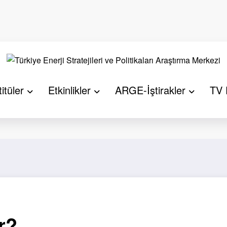
itüler
Etkinlikler
ARGE-İştirakler
TV 
Başlangıç
A
r?