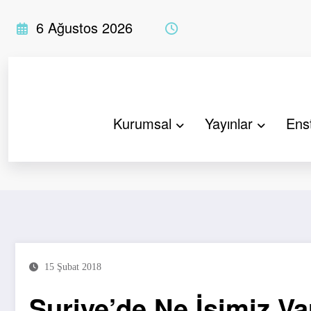
İçeriğe
6 Ağustos 2026
atla
Kurumsal
Yayınlar
Enst
Suriye’de Ne İşimiz Var?
15 Şubat 2018
Suriye’de Ne İşimiz Va