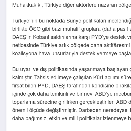
Muhakkak ki, Türkiye diğer aktörlere nazaran bölged
Türkiye’nin bu noktada Suriye politikaları incelendiği
birlikte ÖSO gibi bazı muhalif gruplara (daha pasif 
DAEŞ’in Kobani saldırılarına karşı PYD’ye destek 
neticesinde Türkiye artık bölgede daha aktif&resmi
koalisyona hava unsurlarıyla destek vermeye başlamı
Bu uyarı ve dış politikasında yaşanmaya başlayan g
kalmıştır. Tahsis edilmeye çalışılan Kürt açılımı s
fırsat bilen PYD, DAEŞ tarafından kendisine bırakı
içinde çok daha temkinli ve bir nevi ABD’ye mecbur bı
toparlama sürecine girilirken gerçekleştirilen ABD 
önemli ölçüde değiştirmiştir. Darbeden neredeyse 1
daha bağımsız, etkin ve milli politikalar izlenmeye b