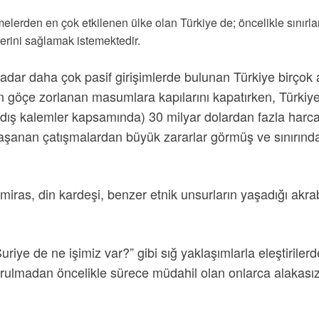
lerden en çok etkilenen ülke olan Türkiye de; öncelikle sınırları
rini sağlamak istemektedir.
kadar daha çok pasif girişimlerde bulunan Türkiye birçok 
n göçe zorlanan masumlara kapılarını kapatırken, Türkiye
e dış kalemler kapsamında) 30 milyar dolardan fazla har
ca yaşanan çatışmalardan büyük zararlar görmüş ve sınırı
ir miras, din kardeşi, benzer etnik unsurların yaşadığı akr
“Suriye de ne işimiz var?” gibi sığ yaklaşımlarla eleştiri
orulmadan öncelikle sürece müdahil olan onlarca alakasız ü