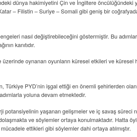
deki dünya hakimiyetini Çin ve İngiltere öncülüğündeki
atar – Filistin – Suriye – Somali gibi geniş bir coğrafyada
ile dengeleri nasıl değiştirebileceğini göstermiştir. Bu adı
ının kanıtıdır.
üzerinde oynanan oyunların küresel etkileri ve küresel h
Türkiye PYD’nin işgal ettiği en önemli şehirlerden olan 
 adımlarla yoluna devam etmektedir.
rji potansiyelinin yaşanan gelişmeler ve iç savaş süreci
laşmakta ve söylemler ortaya konulmaktadır. Hatta öyle 
ücadele ettikleri gibi söylemler dahi ortaya atılmıştır.