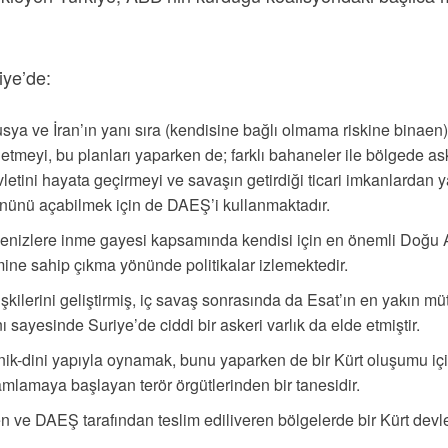
iye’de:
a ve İran’ın yanı sıra (kendisine bağlı olmama riskine binaen)
raf etmeyi, bu planları yaparken de; farklı bahaneler ile bölgede a
letini hayata geçirmeyi ve savaşın getirdiği ticari imkanlarda
önünü açabilmek için de DAEŞ’i kullanmaktadır.
k denizlere inme gayesi kapsamında kendisi için en önemli Doğu A
mine sahip çıkma yönünde politikalar izlemektedir.
şkilerini geliştirmiş, iç savaş sonrasında da Esat’ın en yakın mütt
 sayesinde Suriye’de ciddi bir askeri varlık da elde etmiştir.
etnik-dini yapıyla oynamak, bunu yaparken de bir Kürt oluşumu 
lamaya başlayan terör örgütlerinden bir tanesidir.
 ve DAEŞ tarafından teslim ediliveren bölgelerde bir Kürt devle