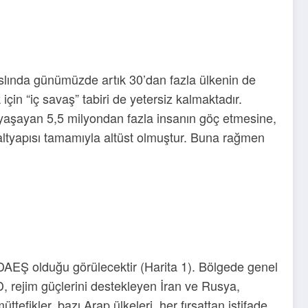
slında günümüzde artık 30’dan fazla ülkenin de
çin “iç savaş” tabiri de yetersiz kalmaktadır.
yaşayan 5,5 milyondan fazla insanın göç etmesine,
altyapısı tamamıyla altüst olmuştur. Buna rağmen
e DAEŞ olduğu görülecektir (Harita 1). Bölgede genel
, rejim güçlerini destekleyen İran ve Rusya,
ikler, bazı Arap ülkeleri, her fırsattan istifade