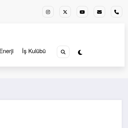
Enerji
İş Kulübü
nalizler
Köşe Yazıları
Suriye’de Ne İşimiz Var?