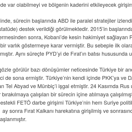
e var olabilmeyi ve bölgenin kaderini etkileyecek girişi
nde, sürecin başlarında ABD ile paralel stratejiler izlendiği
statüde) destek verildiği görülmektedir. 2015’in başlarında
vermesinden sonra, Kobani’de kesin hakimiyet sağlayan P
 bir varlık göstermeye karar vermiştir. Bu sebeple ilk o
ştır. Aynı süreçte PYD’yi de Fırat’ın batısı hususunda u
özle görülür bazı dönüşümler neticesinde Türkiye bir and
üreci de sona ermiştir. Türkiye’nin kendi içinde PKK’ya v
lan Tel Abyad ve Münbiç’i işgal etmiştir. 24 Kasımda Rus
rakılmaya çalışılan bir sürecin içine atılmaya çalışılmışt
destekli FETÖ darbe girişimi Türkiye’nin hem Suriye politi
 ay sonra Fırat Kalkanı harekatına girişilmiş ve sonras
aşlanmıştır.