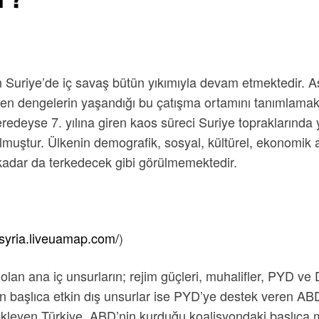
 Suriye’de iç savaş bütün yıkımıyla devam etmektedir. A
işen dengelerin yaşandığı bu çatışma ortamını tanımlamak i
eyse 7. yılına giren kaos süreci Suriye topraklarında 
muştur. Ülkenin demografik, sosyal, kültürel, ekonomik 
 kadar da terkedecek gibi görülmemektedir.
/syria.liveuamap.com/
)
 olan ana iç unsurların; rejim güçleri, muhalifler, PYD v
 başlıca etkin dış unsurlar ise PYD’ye destek veren ABD
yen Türkiye, ABD’nin kurduğu koalisyondaki başlıca müttef