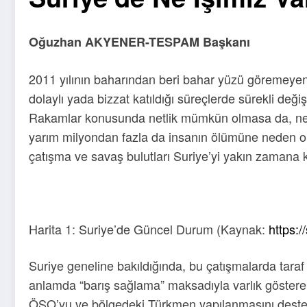
Oğuzhan AKYENER-TESPAM Başkanı
2011 yılının baharından beri bahar yüzü göremeyen
dolaylı yada bizzat katıldığı süreçlerde sürekli değ
Rakamlar konusunda netlik mümkün olmasa da, nered
yarım milyondan fazla da insanın ölümüne neden ol
çatışma ve savaş bulutları Suriye’yi yakın zamana
Harita 1: Suriye’de Güncel Durum (Kaynak:
https:/
Suriye geneline bakıldığında, bu çatışmalarda taraf
anlamda “barış sağlama” maksadıyla varlık gösteren
ÖSO’yu ve bölgedeki Türkmen yapılanmasını destekle