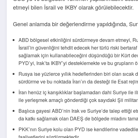
etmeyi bilen İsrail ve IKBY olarak görülebilecektir.
Genel anlamda bir değerlendirme yapıldığında, Sur
ABD bölgesel etkinliğini sürdürmeye devam etmeyi, Rusy
İsrail’in güvenliğini tehdit edecek her türlü riski berta
sağlamak için kullanabileceğini düşündüğü bir Kürt dev
PYD’yi, Irak’ta IKBY’yi desteklemekte ve bu grupların 
Rusya ise yüzlerce yıllık hedeflerinden biri olan sıca
sürdürme ve bu noktada İran’ın da desteği ile Esat reji
İran henüz iç karışıklıklar başlamadan dahi Suriye ile ili
ile yerleşmek amaçlı gönderdiği çok sayıdaki Şii militanı
Başlıca gayesi ABD’nin Irak ve Suriye’de talep ettiği 
da katkı sağlamak olan DAEŞ de bölgede miadını tamam
PKK’nın Suriye kolu olan PYD ise kendilerine vadedilen
faaliyetlerini sürdürmektedir.