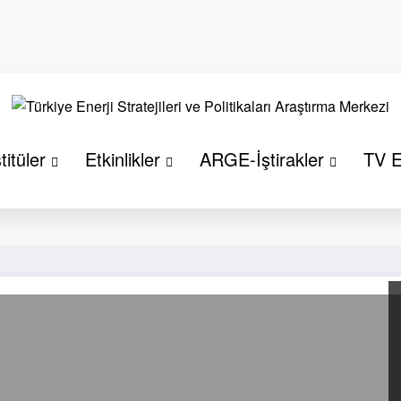
titüler
Etkinlikler
ARGE-İştirakler
TV E