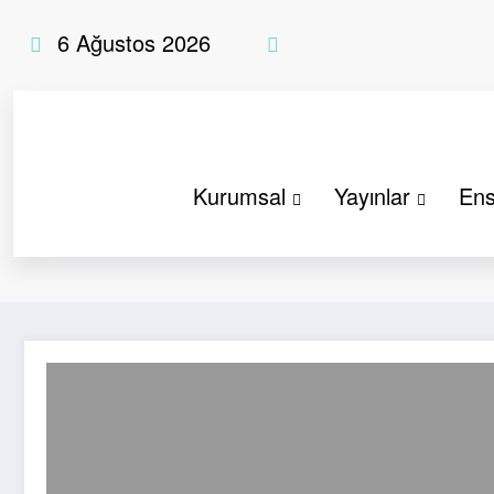
İçeriğe
6 Ağustos 2026
atla
Kurumsal
Yayınlar
Ens
Etiket: Çin ve Hindistan