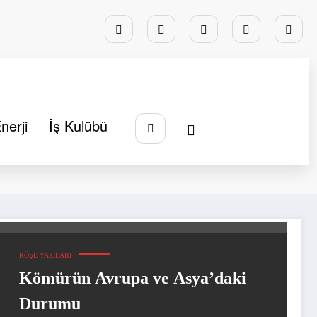
nerji
İş Kulübü
Başlangıç
Çin ve Hindistan
KÖŞE YAZILARI
Kömürün Avrupa ve Asya’daki
Durumu