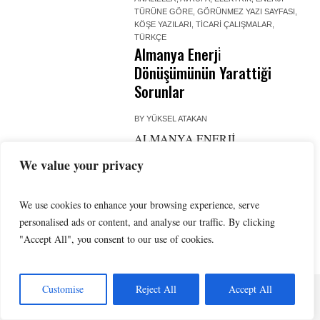
TÜRÜNE GÖRE
,
GÖRÜNMEZ YAZI SAYFASI
,
KÖŞE YAZILARI
,
TICARI ÇALIŞMALAR
,
TÜRKÇE
Almanya Enerji̇
Dönüşümünün Yarattiği
Sorunlar
BY
YÜKSEL ATAKAN
ALMANYA ENERJİ
DÖNÜŞÜMÜNÜN YARATTIĞI
We value your privacy
SORUNLAR Yüksel Atakan
We use cookies to enhance your browsing experience, serve
personalised ads or content, and analyse our traffic. By clicking
"Accept All", you consent to our use of cookies.
The Newspaper © 2026 / All Rights Reserved
Customise
Reject All
Accept All