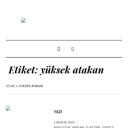
Etiket:
yüksek atakan
HOME
»
YÜKSEK ATAKAN
YAZI
1 ARALIK 2024
ANALIZLER
,
AVRUPA
,
ELEKTRIK
,
ENERJI