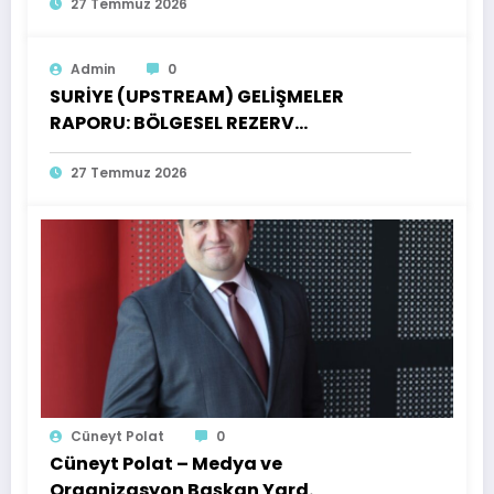
INVENTORY OF OPPORTUNITIES FOR
27 Temmuz 2026
TURKISH INVESTORS
Admin
0
SURİYE (UPSTREAM) GELİŞMELER
RAPORU: BÖLGESEL REZERV
GÖRÜNÜMÜ, AÇIK ÜRETİM LİSANSLARI
VE TÜRK YATIRIMCILARI İÇİN FIRSATLAR
27 Temmuz 2026
ENVANTERİ
Cüneyt Polat
0
Cüneyt Polat – Medya ve
Organizasyon Başkan Yard.