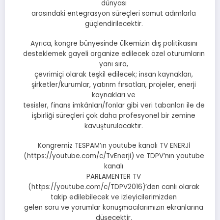
dünyası
arasındaki entegrasyon süreçleri somut adımlarla
güçlendirilecektir.
Ayrıca, kongre bünyesinde ülkemizin dış politikasını
desteklemek gayeli organize edilecek özel oturumların
yanı sıra,
çevrimiçi olarak teşkil edilecek; insan kaynakları,
şirketler/kurumlar, yatırım fırsatları, projeler, enerji
kaynakları ve
tesisler, finans imkânları/fonlar gibi veri tabanları ile de
işbirliği süreçleri çok daha profesyonel bir zemine
kavuşturulacaktır.
Kongremiz TESPAM’ın youtube kanalı TV ENERJİ
(https://youtube.com/c/TvEnerji) ve TDPV’nın youtube
kanalı
PARLAMENTER TV
(https://youtube.com/c/TDPV2016)’den canlı olarak
takip edilebilecek ve izleyicilerimizden
gelen soru ve yorumlar konuşmacılarımızın ekranlarına
düşecektir.