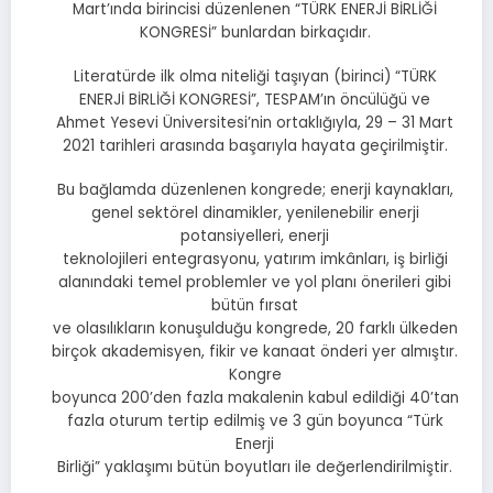
Mart’ında birincisi düzenlenen “TÜRK ENERJİ BİRLİĞİ
KONGRESİ” bunlardan birkaçıdır.
Literatürde ilk olma niteliği taşıyan (birinci) “TÜRK
ENERJİ BİRLİĞİ KONGRESİ”, TESPAM’ın öncülüğü ve
Ahmet Yesevi Üniversitesi’nin ortaklığıyla, 29 – 31 Mart
2021 tarihleri arasında başarıyla hayata geçirilmiştir.
Bu bağlamda düzenlenen kongrede; enerji kaynakları,
genel sektörel dinamikler, yenilenebilir enerji
potansiyelleri, enerji
teknolojileri entegrasyonu, yatırım imkânları, iş birliği
alanındaki temel problemler ve yol planı önerileri gibi
bütün fırsat
ve olasılıkların konuşulduğu kongrede, 20 farklı ülkeden
birçok akademisyen, fikir ve kanaat önderi yer almıştır.
Kongre
boyunca 200’den fazla makalenin kabul edildiği 40’tan
fazla oturum tertip edilmiş ve 3 gün boyunca “Türk
Enerji
Birliği” yaklaşımı bütün boyutları ile değerlendirilmiştir.