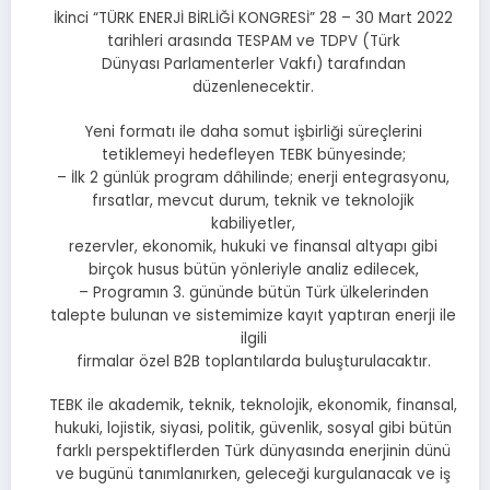
İkinci “TÜRK ENERJİ BİRLİĞİ KONGRESİ” 28 – 30 Mart 2022
tarihleri arasında TESPAM ve TDPV (Türk
Dünyası Parlamenterler Vakfı) tarafından
düzenlenecektir.
Yeni formatı ile daha somut işbirliği süreçlerini
tetiklemeyi hedefleyen TEBK bünyesinde;
– İlk 2 günlük program dâhilinde; enerji entegrasyonu,
fırsatlar, mevcut durum, teknik ve teknolojik
kabiliyetler,
rezervler, ekonomik, hukuki ve finansal altyapı gibi
birçok husus bütün yönleriyle analiz edilecek,
– Programın 3. gününde bütün Türk ülkelerinden
talepte bulunan ve sistemimize kayıt yaptıran enerji ile
ilgili
firmalar özel B2B toplantılarda buluşturulacaktır.
TEBK ile akademik, teknik, teknolojik, ekonomik, finansal,
hukuki, lojistik, siyasi, politik, güvenlik, sosyal gibi bütün
farklı perspektiflerden Türk dünyasında enerjinin dünü
ve bugünü tanımlanırken, geleceği kurgulanacak ve iş