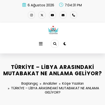
İçeriğe
6 Ağustos 2026
7:04:31 PM
atla
TÜRKİYE – LİBYA ARASINDAKİ
MUTABAKAT NE ANLAMA GELİYOR?
Başlangıç
Analizler
Köşe Yazıları
TÜRKİYE – LİBYA ARASINDAKİ MUTABAKAT NE ANLAMA
GELİYOR?