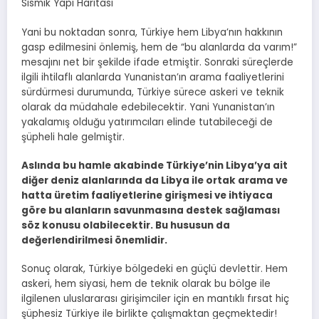
Sismik Yapı Haritası
Yani bu noktadan sonra, Türkiye hem Libya’nın hakkının
gasp edilmesini önlemiş, hem de “bu alanlarda da varım!”
mesajını net bir şekilde ifade etmiştir. Sonraki süreçlerde
ilgili ihtilaflı alanlarda Yunanistan’ın arama faaliyetlerini
sürdürmesi durumunda, Türkiye sürece askeri ve teknik
olarak da müdahale edebilecektir. Yani Yunanistan’ın
yakalamış olduğu yatırımcıları elinde tutabileceği de
şüpheli hale gelmiştir.
Aslında bu hamle akabinde Türkiye’nin Libya’ya ait
diğer deniz alanlarında da Libya ile ortak arama ve
hatta üretim faaliyetlerine girişmesi ve ihtiyaca
göre bu alanların savunmasına destek sağlaması
söz konusu olabilecektir. Bu hususun da
değerlendirilmesi önemlidir.
Sonuç olarak, Türkiye bölgedeki en güçlü devlettir. Hem
askeri, hem siyasi, hem de teknik olarak bu bölge ile
ilgilenen uluslararası girişimciler için en mantıklı fırsat hiç
şüphesiz Türkiye ile birlikte çalışmaktan geçmektedir!