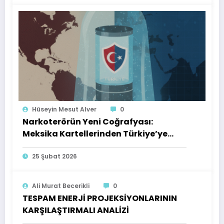
Hüseyin Mesut Alver
0
Narkoterörün Yeni Coğrafyası:
Meksika Kartellerinden Türkiye’ye
Çıkarılan Dersler
25 Şubat 2026
Ali Murat Becerikli
0
TESPAM ENERJİ PROJEKSİYONLARININ
KARŞILAŞTIRMALI ANALİZİ