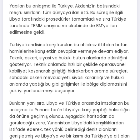
Yapılan bu anlaşma ile Türkiye, Akdeniz’in batısındaki
meşru sınırlarını tüm dünyaya ilan etti. Bu süreç ile ilgili
Libya tarafındaki prosedürler tamamladı ve sıra Türkiye
tarafında TBMM onayına ve akabinde de BM’ye ilan
edilmesine geldi.
Türkiye kendisine karşı kurulan bu ahlaksız ittifakın bütün
hamlelerine karşı etkin cevaplar vermeye devam ediyor.
Teknik, askeri, siyasi ve hukuki bütün alanlarda etkinliğini
gösteriyor. Teknik anlamda hızlı bir şekilde operasyonel
kabiliyet kazanarak giriştiği hidrokarbon arama süreçleri,
sahadaki askeri mevcudiyeti, siyasi kararlılığı ve hukuki
anlamda yaptığı bu gibi girişimler ile bölge diplomasisini
çok iyi yönlendirmeyi başarıyor.
Bunların yanı sıra, Libya ve Türkiye arasında imzalanan bu
anlaşma ile Yunanistan’ın Libya’ya karşı yaptığı haksızlığın
da önüne geçilmiş olundu. Aşağıdaki haritadan da
görüleceği üzere, Yunanistan Libya’daki karışıklıklardan
istifade ederek, tek yönlü belirlediği deniz alanlarını
genişletmiş ve Libya’ya ve bir kısmı da Türkiye’ye ait olan